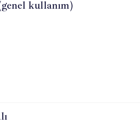
(genel kullanım)
telefonlar
(2026)
için
lı