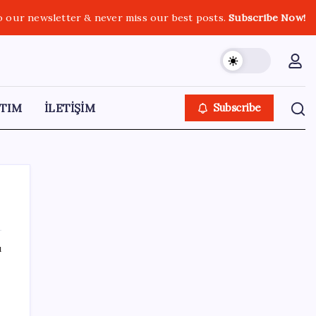
o our newsletter & never miss our best posts.
Subscribe Now!
TIM
İLETİŞİM
Subscribe
ı
SON YAZILAR
Meta’ya çocuk güvenliği davasında 567
milyon dolar ceza