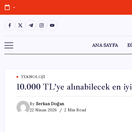
Skip
-
to
content
https://www.facebook.com/
https://twitter.com/
https://t.me/
https://www.instagram.com/
https://youtube.com/
ANA SAYFA
E
TEKNOLOJI
10.000 TL’ye alınabilecek en iyi
By
Serkan Doğan
22 Nisan 2026
2 Min Read