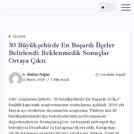
Skip
to
content
HABER
30 Büyükşehirde En Başarılı İlçeler
Belirlendi: Beklenmedik Sonuçlar
Ortaya Çıktı
30
By
Serkan Doğan
yorumlar kapalı
Büyükşehirde
13 Mayıs 2026
1 Min Read
En
Başarılı
İlçeler
ORC Araştırma Şirketi, “30 Büyükşehirde En Başarılı 30 İlçe”
Belirlendi:
başlıklı kapsamlı araştırmasının sonuçlarını açıkladı. 2026 yılı
Beklenmedik
Sonuçlar
Mayıs ayı verilerine dayanan bu araştırma, Türkiye’nin 30
Ortaya
büyükşehirindeki ilçe belediyelerinin performansını
Çıktı
değerlendiriyor. Sonuçlara göre, en başarılı metropol ilçe
için
belediyesi Diyarbakır’ın Kayapınar ilçesi oldu. Kayapınar,
yüzde 64 başarı oranıyla birinci sırada yer alırken, İzmir’in