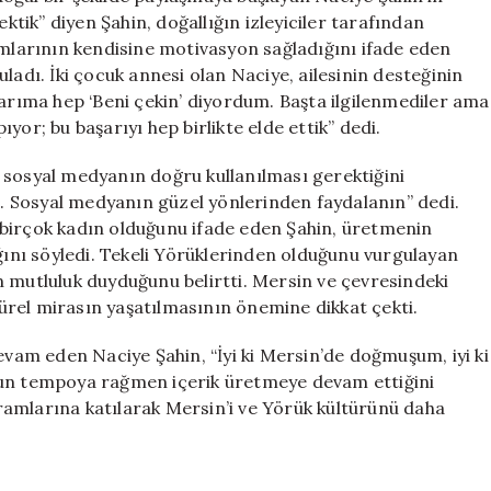
ektik” diyen Şahin, doğallığın izleyiciler tarafından
umlarının kendisine motivasyon sağladığını ifade eden
ladı. İki çocuk annesi olan Naciye, ailesinin desteğinin
larıma hep ‘Beni çekin’ diyordum. Başta ilgilenmediler ama
yor; bu başarıyı hep birlikte elde ettik” dedi.
 sosyal medyanın doğru kullanılması gerektiğini
in. Sosyal medyanın güzel yönlerinden faydalanın” dedi.
 birçok kadın olduğunu ifade eden Şahin, üretmenin
nı söyledi. Tekeli Yörüklerinden olduğunu vurgulayan
n mutluluk duyduğunu belirtti. Mersin ve çevresindeki
ltürel mirasın yaşatılmasının önemine dikkat çekti.
devam eden Naciye Şahin, “İyi ki Mersin’de doğmuşum, iyi ki
ğun tempoya rağmen içerik üretmeye devam ettiğini
amlarına katılarak Mersin’i ve Yörük kültürünü daha