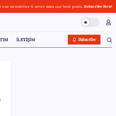
o our newsletter & never miss our best posts.
Subscribe Now!
TIM
İLETİŞİM
Subscribe
SON YAZILAR
ı
Sahte vatandaşlık satan müteahhit İBB
Davası’ndan tanıdık çıktı: Beylikdüzü