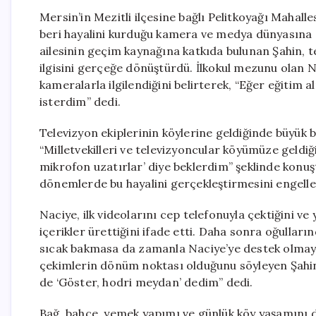
Mersin’in Mezitli ilçesine bağlı Pelitkoyağı Mahal
beri hayalini kurduğu kamera ve medya dünyasına so
ailesinin geçim kaynağına katkıda bulunan Şahin, t
ilgisini gerçeğe dönüştürdü. İlkokul mezunu olan 
kameralarla ilgilendiğini belirterek, “Eğer eğitim 
isterdim” dedi.
Televizyon ekiplerinin köylerine geldiğinde büyük b
“Milletvekilleri ve televizyoncular köyümüze geldi
mikrofon uzatırlar’ diye beklerdim” şeklinde konuş
dönemlerde bu hayalini gerçekleştirmesini engelle
Naciye, ilk videolarını cep telefonuyla çektiğini v
içerikler ürettiğini ifade etti. Daha sonra oğullar
sıcak bakmasa da zamanla Naciye’ye destek olmaya 
çekimlerin dönüm noktası olduğunu söyleyen Şahin
de ‘Göster, hodri meydan’ dedim” dedi.
Bağ, bahçe, yemek yapımı ve günlük köy yaşamını d