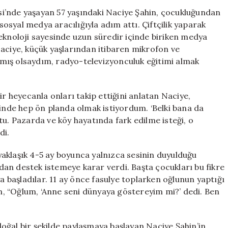
Kadın:
lesi’nde yaşayan 57 yaşındaki Naciye Şahin, çocukluğundan
Naciye
syal medya aracılığıyla adım attı. Çiftçilik yaparak
Şahin’in
eknoloji sayesinde uzun süredir içinde biriken medya
Sosyal
Naciye, küçük yaşlarından itibaren mikrofon ve
Medya
almış olsaydım, radyo-televizyonculuk eğitimi almak
Serüveni”
için
ir heyecanla onları takip ettiğini anlatan Naciye,
ğinde hep ön planda olmak istiyordum. ‘Belki bana da
tu. Pazarda ve köy hayatında fark edilme isteği, o
di.
e yaklaşık 4-5 ay boyunca yalnızca sesinin duyulduğu
ından destek istemeye karar verdi. Başta çocukları bu fikre
başladılar. 11 ay önce fasulye toplarken oğlunun yaptığı
, “Oğlum, ‘Anne seni dünyaya göstereyim mi?’ dedi. Ben
oğal bir şekilde paylaşmaya başlayan Naciye Şahin’in