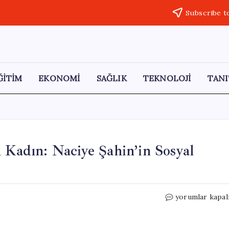
Subscribe t
ĞİTİM
EKONOMİ
SAĞLIK
TEKNOLOJİ
TANI
 Kadın: Naciye Şahin’in Sosyal
“57
yorumlar kapal
Yaşında
Hayatını
Değiştiren