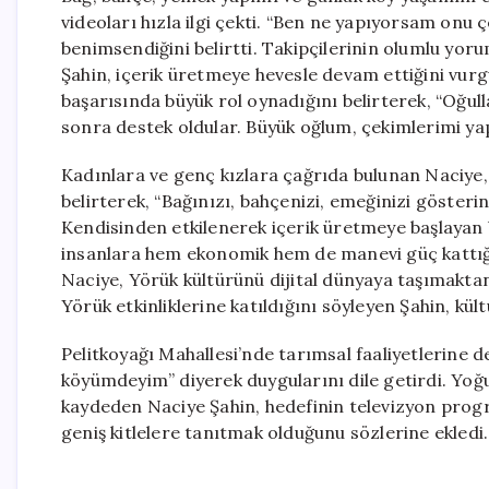
videoları hızla ilgi çekti. “Ben ne yapıyorsam onu ç
benimsendiğini belirtti. Takipçilerinin olumlu yor
Şahin, içerik üretmeye hevesle devam ettiğini vurgu
başarısında büyük rol oynadığını belirterek, “Oğul
sonra destek oldular. Büyük oğlum, çekimlerimi yapı
Kadınlara ve genç kızlara çağrıda bulunan Naciye,
belirterek, “Bağınızı, bahçenizi, emeğinizi göster
Kendisinden etkilenerek içerik üretmeye başlayan
insanlara hem ekonomik hem de manevi güç kattığı
Naciye, Yörük kültürünü dijital dünyaya taşımakta
Yörük etkinliklerine katıldığını söyleyen Şahin, kü
Pelitkoyağı Mahallesi’nde tarımsal faaliyetlerine 
köyümdeyim” diyerek duygularını dile getirdi. Yo
kaydeden Naciye Şahin, hedefinin televizyon progr
geniş kitlelere tanıtmak olduğunu sözlerine ekledi.