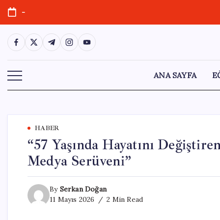
Skip
-
to
content
https://www.facebook.com/
https://twitter.com/
https://t.me/
https://www.instagram.com/
https://youtube.com/
ANA SAYFA
E
HABER
“57 Yaşında Hayatını Değiştiren
Medya Serüveni”
By
Serkan Doğan
11 Mayıs 2026
2 Min Read