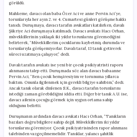
görüldü.
Mahkeme, davacı olan baba Özer Aci ve anne Pervin Aci’ye,
torunlarıyla her ayın 2. ve 4. Cumartesi günleri görüşme hakkı
tanıdı. Duruşmaya, davacı tarafın avukatları katılırken, davalı
Şükriye Aci duruşmaya katılmadı. Davacı avukatı Hacı Orhan,
müvekkillerinin yaklaşık iki yıldır torunlarını göremediğini
belirterek, “Müvekkillerim çocuklarını kaybetmiş durumda ve
torunlarıyla görüşemiyorlar. Davalı taraf, 13 tanık getirerek
süreci uzatmaya çalışıyor,” dedi.
Davalı tarafın avukatı ise yeni bir çocuk psikiyatristi raporu
alınmasını talep etti. Duruşmada söz alan davacı babaanne
Pervin Aci, “Ben çocuk hemşiresiyim ve torunuma yıllarca
baktım. Onunla ilgilenmek için gerekli bilgiye sahibim,” dedi.
Ancak tanık olarak dinlenen S.K., davacı tarafın torunlarını
istediği zaman görebildiğini iddia etti. Diğer bir tanık A.U. ise,
davacı ailenin çocuğu görmek için uygun ortama sahip
olduğunu belirtti.
Duruşmanın ardından davacı avukatı Hacı Orhan, “Tanıkların
bazıları doğru bilgilere sahip değil. Müvekkillerim iki yıldır
torunlarını göremiyor. Çocuk psikiyatrisinden rapor alınması
talebinden vazgeçilmemelidir. Tanıklar, yalancı şahitlik