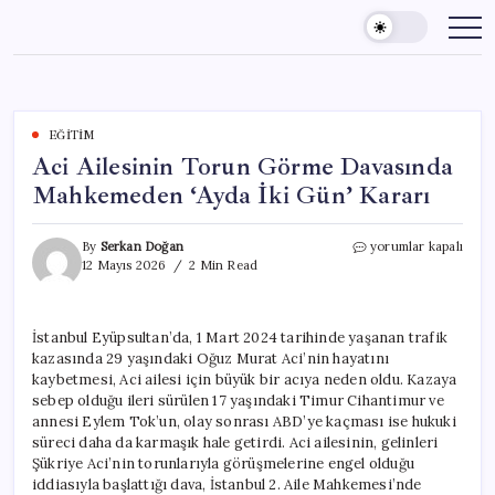
Skip
to
content
EĞITIM
Aci Ailesinin Torun Görme Davasında
Mahkemeden ‘Ayda İki Gün’ Kararı
Aci
By
Serkan Doğan
yorumlar kapalı
Ailesinin
12 Mayıs 2026
2 Min Read
Torun
Görme
Davasında
İstanbul Eyüpsultan’da, 1 Mart 2024 tarihinde yaşanan trafik
Mahkemeden
kazasında 29 yaşındaki Oğuz Murat Aci’nin hayatını
‘Ayda
İki
kaybetmesi, Aci ailesi için büyük bir acıya neden oldu. Kazaya
Gün’
sebep olduğu ileri sürülen 17 yaşındaki Timur Cihantimur ve
Kararı
annesi Eylem Tok’un, olay sonrası ABD’ye kaçması ise hukuki
için
süreci daha da karmaşık hale getirdi. Aci ailesinin, gelinleri
Şükriye Aci’nin torunlarıyla görüşmelerine engel olduğu
iddiasıyla başlattığı dava, İstanbul 2. Aile Mahkemesi’nde