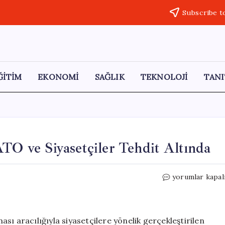
Subscribe t
ĞİTİM
EKONOMİ
SAĞLIK
TEKNOLOJİ
TANI
ATO ve Siyasetçiler Tehdit Altında
Almanya’da
yorumlar kapal
Siber
Saldırılar:
NATO
ve
ı aracılığıyla siyasetçilere yönelik gerçekleştirilen