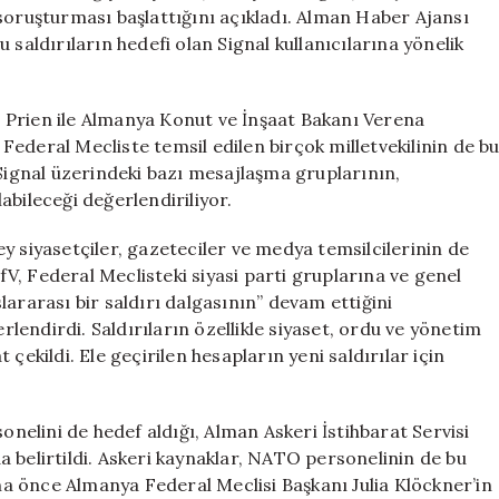
Siyasetçiler
uk soruşturması başlattığını açıkladı. Alman Haber Ajansı
Tehdit
 saldırıların hedefi olan Signal kullanıcılarına yönelik
Altında
için
in Prien ile Almanya Konut ve İnşaat Bakanı Verena
. Federal Mecliste temsil edilen birçok milletvekilinin de b
 Signal üzerindeki bazı mesajlaşma gruplarının,
abileceği değerlendiriliyor.
y siyasetçiler, gazeteciler ve medya temsilcilerinin de
BfV, Federal Meclisteki siyasi parti gruplarına ve genel
ararası bir saldırı dalgasının” devam ettiğini
endirdi. Saldırıların özellikle siyaset, ordu ve yönetim
çekildi. Ele geçirilen hesapların yeni saldırılar için
elini de hedef aldığı, Alman Askeri İstihbarat Servisi
 belirtildi. Askeri kaynaklar, NATO personelinin de bu
aha önce Almanya Federal Meclisi Başkanı Julia Klöckner’in