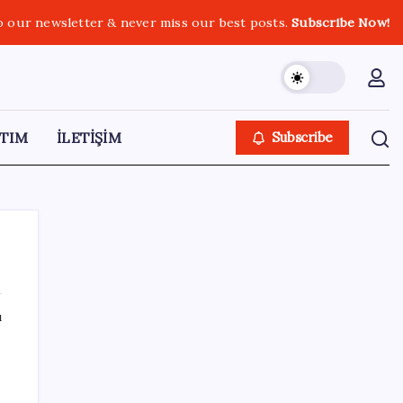
o our newsletter & never miss our best posts.
Subscribe Now!
TIM
İLETİŞİM
Subscribe
ı
SON YAZILAR
Sahte vatandaşlık satan müteahhit İBB
Davası’ndan tanıdık çıktı: Beylikdüzü