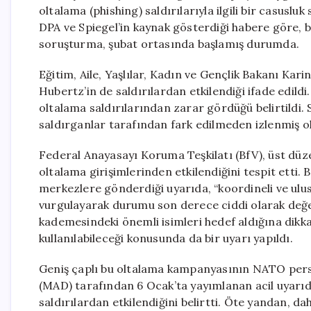
oltalama (phishing) saldırılarıyla ilgili bir casusl
DPA ve Spiegel’in kaynak gösterdiği habere göre, bu
soruşturma, şubat ortasında başlamış durumda.
Eğitim, Aile, Yaşlılar, Kadın ve Gençlik Bakanı Kar
Hubertz’in de saldırılardan etkilendiği ifade edildi
oltalama saldırılarından zarar gördüğü belirtildi.
saldırganlar tarafından fark edilmeden izlenmiş ol
Federal Anayasayı Koruma Teşkilatı (BfV), üst düze
oltalama girişimlerinden etkilendiğini tespit etti. 
merkezlere gönderdiği uyarıda, “koordineli ve ulusl
vurgulayarak durumu son derece ciddi olarak değerl
kademesindeki önemli isimleri hedef aldığına dikkat 
kullanılabileceği konusunda da bir uyarı yapıldı.
Geniş çaplı bu oltalama kampanyasının NATO person
(MAD) tarafından 6 Ocak’ta yayımlanan acil uyarıda
saldırılardan etkilendiğini belirtti. Öte yandan, d