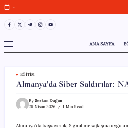
Skip
-
to
content
https://www.facebook.com/
https://twitter.com/
https://t.me/
https://www.instagram.com/
https://youtube.com/
ANA SAYFA
E
EĞITIM
Almanya’da Siber Saldırılar: N
By
Serkan Doğan
26 Nisan 2026
1 Min Read
Almanya’da başsavcılık, Signal mesajlaşma uygulamas