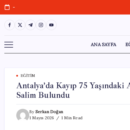
Skip
-
to
content
https://www.facebook.com/
https://twitter.com/
https://t.me/
https://www.instagram.com/
https://youtube.com/
ANA SAYFA
E
EĞITIM
Antalya’da Kayıp 75 Yaşındaki
Salim Bulundu
By
Serkan Doğan
1 Mayıs 2026
1 Min Read