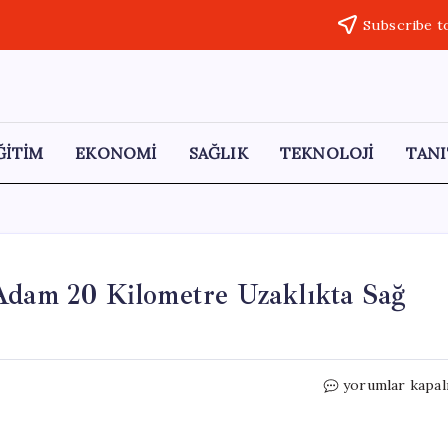
Subscribe t
ĞİTİM
EKONOMİ
SAĞLIK
TEKNOLOJİ
TANI
 Adam 20 Kilometre Uzaklıkta Sağ
Antalya’da
yorumlar kapal
Kayıp
75
Yaşındaki