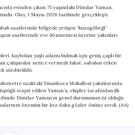
Adam
acıyla evinden çıkan 75 yaşındaki Dündar Yaman,
20
undu. Olay, 1 Mayıs 2026 tarihinde gerçekleşti.
Kilometre
Uzaklıkta
bah saatlerinde bölgede yetişen “kuzugöbeği”
Sağ
Akşam saatlerinde eve dönmemesi üzerine yakınları
Salim
Bulundu
için
eri, kaybolan yaşlı adamı bulmak için geniş çaplı bir
an çalışmalar netice vermedi fakat, sabahın erken
rek sürdürüldü.
kilometre uzaktaki Sinanhoca Mahallesi yakınlarında
düştüğü tespit edilen Yaman’a, ekipler tarafından ilk
ntrolünde Dündar Yaman’ın genel durumunun iyi olduğu
şmalarının önemini bir kez daha gözler önüne serdi. (AA)