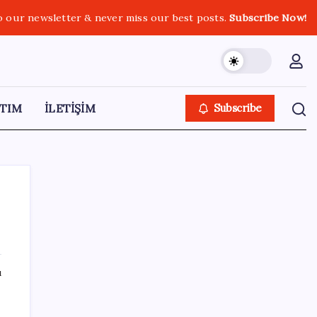
o our newsletter & never miss our best posts.
Subscribe Now!
TIM
İLETİŞİM
Subscribe
SON YAZILAR
ı
Sahte vatandaşlık satan müteahhit İBB
Davası’ndan tanıdık çıktı: Beylikdüzü