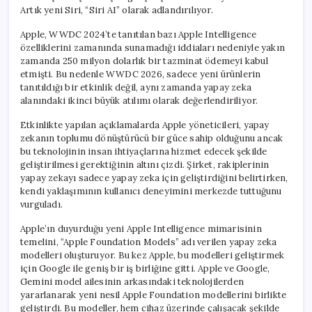
Artık yeni Siri, “Siri AI” olarak adlandırılıyor.
Apple, WWDC 2024’te tanıtılan bazı Apple Intelligence
özelliklerini zamanında sunamadığı iddiaları nedeniyle yakın
zamanda 250 milyon dolarlık bir tazminat ödemeyi kabul
etmişti. Bu nedenle WWDC 2026, sadece yeni ürünlerin
tanıtıldığı bir etkinlik değil, aynı zamanda yapay zeka
alanındaki ikinci büyük atılımı olarak değerlendiriliyor.
Etkinlikte yapılan açıklamalarda Apple yöneticileri, yapay
zekanın toplumu dönüştürücü bir güce sahip olduğunu ancak
bu teknolojinin insan ihtiyaçlarına hizmet edecek şekilde
geliştirilmesi gerektiğinin altını çizdi. Şirket, rakiplerinin
yapay zekayı sadece yapay zeka için geliştirdiğini belirtirken,
kendi yaklaşımının kullanıcı deneyimini merkezde tuttuğunu
vurguladı.
Apple’ın duyurduğu yeni Apple Intelligence mimarisinin
temelini, “Apple Foundation Models” adı verilen yapay zeka
modelleri oluşturuyor. Bu kez Apple, bu modelleri geliştirmek
için Google ile geniş bir iş birliğine gitti. Apple ve Google,
Gemini model ailesinin arkasındaki teknolojilerden
yararlanarak yeni nesil Apple Foundation modellerini birlikte
geliştirdi. Bu modeller, hem cihaz üzerinde çalışacak şekilde