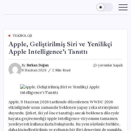
Skip
to
content
TEKNOLOJI
Apple, Geliştirilmiş Siri ve Yenilikçi
Apple Intelligence’ı Tanıttı
Apple,
By
Serkan Doğan
yorumlar kapalı
Geliştirilmiş
9 Haziran 2026
2 Min Read
Siri
ve
Yenilikçi
Apple
Intelligence’ı
Tanıttı
Apple, 9 Haziran 2026 tarihinde düzenlenen WWDC 2026
için
etkinliğinde uzun zamandır beklenen yapay zeka stratejisini
duyurdu. Şirket, iki yıl önce tanıttığı ancak beklenen düzeyde
hayata geçiremediği Apple Intelligence vizyonunu tamamen
yenileyerek kullanıcılarla buluşturdu. Bu yeni sürümle birlikte,
daha kişiselleştirilmiş ve gelişmiş bir Siri deneyimi de sunuldu.