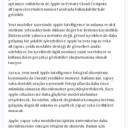
optimize edildi hem de Apple’ın Private Cloud Compute
altyapısı üzerinden sunucu tarafında kullanılabilir hale
getirildi.
Yeni modeller sayesinde Apple Intelligence’ın anlama ve akıl
yürütme yeteneklerinde dikkate değer bir ilerleme kaydedildi.
Sistem artık yalnızca metinler değil, görsel içerikleri de daha
gelişmiş bir şekilde işleyebiliyor. Apple’ın yeni yapay zeka
altyapısı, çoklu modalite desteği ile görselleri analiz
edebiliyor, bu içeriklerle ilgili sorulara yanıt verebiliyor ve
kullanıcıların gerçekçi görüntüler oluşturmasına olanak
tanıyor.
Ayrıca, yeni nesil Apple Intelligence fotoğraf düzenleme
konusunda da önemli yenilikler sunuyor. Kullanıcılar, yapay
zeka destekli araçlar sayesinde fotoğraflarda daha önce
mümkün olmayan düzenlemeleri gerçekleştirebilecek. Bazı
Apple cihazları ise daha güçlü bir model sürümüne
erişebilecek. Bu sürüm, yüksek doğrulukta konuşma üretimi,
gelişmiş doğal dil anlama ve çeşitli ek yapay zeka özellikleri
sunacak.
Apple, yapay zeka modellerini işletim sistemlerine daha
derinlemesine entegre ettiğini de duyurdu. Bunun için