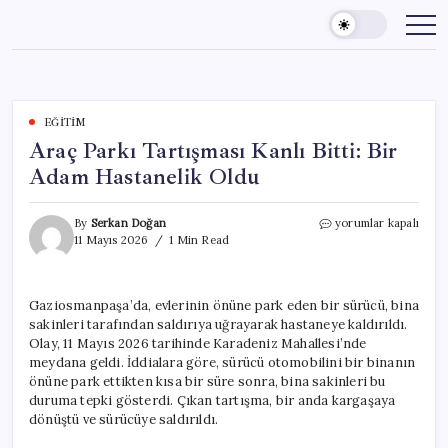
Skip
to
content
EĞITIM
Araç Parkı Tartışması Kanlı Bitti: Bir
Adam Hastanelik Oldu
Araç
By
Serkan Doğan
yorumlar kapalı
Parkı
11 Mayıs 2026
1 Min Read
Tartışması
Kanlı
Bitti:
Gaziosmanpaşa’da, evlerinin önüne park eden bir sürücü, bina
Bir
sakinleri tarafından saldırıya uğrayarak hastaneye kaldırıldı.
Adam
Hastanelik
Olay, 11 Mayıs 2026 tarihinde Karadeniz Mahallesi’nde
Oldu
meydana geldi. İddialara göre, sürücü otomobilini bir binanın
için
önüne park ettikten kısa bir süre sonra, bina sakinleri bu
duruma tepki gösterdi. Çıkan tartışma, bir anda kargaşaya
dönüştü ve sürücüye saldırıldı.