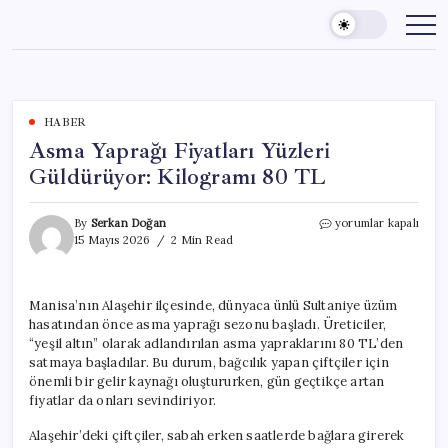
Skip
to
content
HABER
Asma Yaprağı Fiyatları Yüzleri
Güldürüyor: Kilogramı 80 TL
Asma
By
Serkan Doğan
yorumlar kapalı
Yaprağı
15 Mayıs 2026
2 Min Read
Fiyatları
Yüzleri
Güldürüyor:
Manisa’nın Alaşehir ilçesinde, dünyaca ünlü Sultaniye üzüm
Kilogramı
hasatından önce asma yaprağı sezonu başladı. Üreticiler,
80
TL
“yeşil altın” olarak adlandırılan asma yapraklarını 80 TL’den
için
satmaya başladılar. Bu durum, bağcılık yapan çiftçiler için
önemli bir gelir kaynağı oluştururken, gün geçtikçe artan
fiyatlar da onları sevindiriyor.
Alaşehir’deki çiftçiler, sabah erken saatlerde bağlara girerek