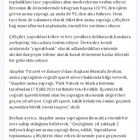
topladıkları taze yaprakları alım merkezlerine teslim ediyor.
Sezonun ilk dönemlerinde kilogram başına 120 TL’den işlem
gören asma yaprağı, şu anda 80 TL’den alıcı buluyor. Hem
taze hem de salamura olarak tüketilen asma yaprağı, çiftçilere
bağ masraflarını karşılamada önemli bir yardımcı oluyor.
Çiftçiler, yaprakları kelter ve bez çuvallara doldurarak kasalara
yerleştirip, tüccarlara teslim ediyor. Üreticiler, kendi
aralarında “yaprakbank” olarak adlandırdıkları sistemle
alıcılardan peşin ödeme alarak hasat dönemine kadar düzenli
bir gelir elde ediyor.
Alaşehir Ticaret ve Sanayi Odası Başkanı Mustafa Seyhan,
asma yaprağının coğrafi işaret süreci hakkında bilgi vererek,
“Alaşehir asma yaprağı, Türk Patent ve Marka Kurumu
tarafından 17 Eylül 2021 tarihinde tescil edildi. İlçemizin ilk
coğrafi işaretli ürünü olan bu yaprağın ekonomik değeri her
geçen yıl artıyor. Coğrafi işaret, taklit ürünlerin önüne geçmek
açısından büyük önem taşıyor,” dedi.
Seyhan ayrıca, Alaşehir asma yaprağının ihracatta önemli bir
yere sahip olduğunu belirterek, “Geçtiğimiz yıl yaklaşık 2
milyon kilogram asma yaprağı ihraç edildi. Yaprakların
toplanması, çiftçilerin eline erken dönemde para geçmesini