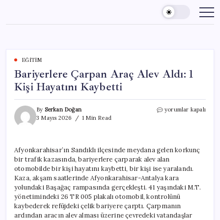
Skip
to
content
EĞITIM
Bariyerlere Çarpan Araç Alev Aldı: 1
Kişi Hayatını Kaybetti
Bariyerlere
By
Serkan Doğan
yorumlar kapalı
Çarpan
3 Mayıs 2026
1 Min Read
Araç
Alev
Aldı:
Afyonkarahisar’ın Sandıklı ilçesinde meydana gelen korkunç
1
bir trafik kazasında, bariyerlere çarparak alev alan
Kişi
Hayatını
otomobilde bir kişi hayatını kaybetti, bir kişi ise yaralandı.
Kaybetti
Kaza, akşam saatlerinde Afyonkarahisar-Antalya kara
için
yolundaki Başağaç rampasında gerçekleşti. 41 yaşındaki M.T.
yönetimindeki 26 TR 005 plakalı otomobil, kontrolünü
kaybederek refüjdeki çelik bariyere çarptı. Çarpmanın
ardından aracın alev alması üzerine çevredeki vatandaşlar