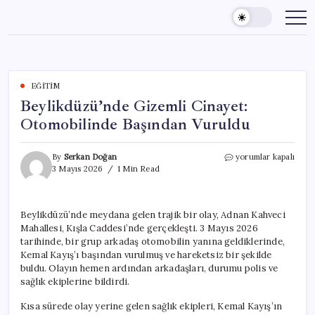
Skip
to
content
EĞITIM
Beylikdüzü’nde Gizemli Cinayet:
Otomobilinde Başından Vuruldu
Beylikdüzü’nde
By
Serkan Doğan
yorumlar kapalı
Gizemli
3 Mayıs 2026
1 Min Read
Cinayet:
Otomobilinde
Başından
Beylikdüzü’nde meydana gelen trajik bir olay, Adnan Kahveci
Vuruldu
Mahallesi, Kışla Caddesi’nde gerçekleşti. 3 Mayıs 2026
için
tarihinde, bir grup arkadaş otomobilin yanına geldiklerinde,
Kemal Kayış’ı başından vurulmuş ve hareketsiz bir şekilde
buldu. Olayın hemen ardından arkadaşları, durumu polis ve
sağlık ekiplerine bildirdi.
Kısa sürede olay yerine gelen sağlık ekipleri, Kemal Kayış’ın