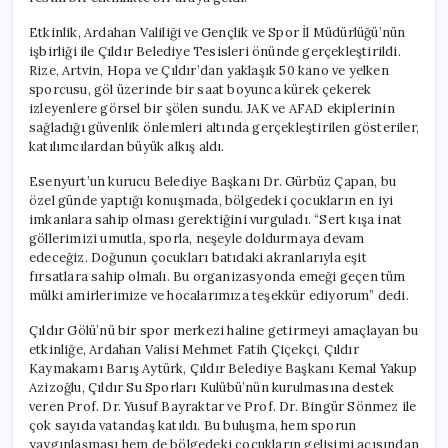
Etkinlik, Ardahan Valiliği ve Gençlik ve Spor İl Müdürlüğü’nün
işbirliği ile Çıldır Belediye Tesisleri önünde gerçekleştirildi.
Rize, Artvin, Hopa ve Çıldır’dan yaklaşık 50 kano ve yelken
sporcusu, göl üzerinde bir saat boyunca kürek çekerek
izleyenlere görsel bir şölen sundu. JAK ve AFAD ekiplerinin
sağladığı güvenlik önlemleri altında gerçekleştirilen gösteriler,
katılımcılardan büyük alkış aldı.
Esenyurt’un kurucu Belediye Başkanı Dr. Gürbüz Çapan, bu
özel günde yaptığı konuşmada, bölgedeki çocukların en iyi
imkanlara sahip olması gerektiğini vurguladı. “Sert kışa inat
göllerimizi umutla, sporla, neşeyle doldurmaya devam
edeceğiz. Doğunun çocukları batıdaki akranlarıyla eşit
fırsatlara sahip olmalı. Bu organizasyonda emeği geçen tüm
mülki amirlerimize ve hocalarımıza teşekkür ediyorum” dedi.
Çıldır Gölü’nü bir spor merkezi haline getirmeyi amaçlayan bu
etkinliğe, Ardahan Valisi Mehmet Fatih Çiçekçi, Çıldır
Kaymakamı Barış Aytürk, Çıldır Belediye Başkanı Kemal Yakup
Azizoğlu, Çıldır Su Sporları Kulübü’nün kurulmasına destek
veren Prof. Dr. Yusuf Bayraktar ve Prof. Dr. Bingür Sönmez ile
çok sayıda vatandaş katıldı. Bu buluşma, hem sporun
yaygınlaşması hem de bölgedeki çocukların gelişimi açısından