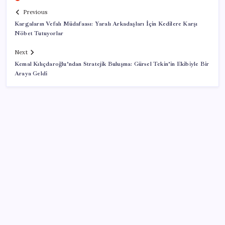
Previous
Kargaların Vefalı Müdafaası: Yaralı Arkadaşları İçin Kedilere Karşı
Nöbet Tutuyorlar
Next
Kemal Kılıçdaroğlu’ndan Stratejik Buluşma: Gürsel Tekin’in Ekibiyle Bir
Araya Geldi
SON YAZILAR
Sahte vatandaşlık satan müteahhit İBB Davası’ndan
tanıdık çıktı: Beylikdüzü Belediye Başkanı Murat