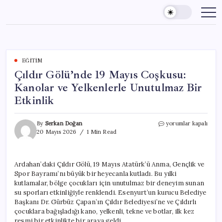
Skip
to
content
EĞITIM
Çıldır Gölü’nde 19 Mayıs Coşkusu:
Kanolar ve Yelkenlerle Unutulmaz Bir
Etkinlik
Çıldır
By
Serkan Doğan
yorumlar kapalı
Gölü’nde
20 Mayıs 2026
1 Min Read
19
Mayıs
Coşkusu:
Ardahan’daki Çıldır Gölü, 19 Mayıs Atatürk’ü Anma, Gençlik ve
Kanolar
Spor Bayramı’nı büyük bir heyecanla kutladı. Bu yılki
ve
Yelkenlerle
kutlamalar, bölge çocukları için unutulmaz bir deneyim sunan
Unutulmaz
su sporları etkinliğiyle renklendi. Esenyurt’un kurucu Belediye
Bir
Başkanı Dr. Gürbüz Çapan’ın Çıldır Belediyesi’ne ve Çıldırlı
Etkinlik
çocuklara bağışladığı kano, yelkenli, tekne ve botlar, ilk kez
için
resmi bir etkinlikte bir araya geldi.