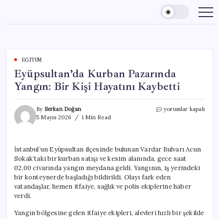
Skip
to
content
EĞITIM
Eyüpsultan’da Kurban Pazarında
Yangın: Bir Kişi Hayatını Kaybetti
Eyüpsultan’da
By
Serkan Doğan
yorumlar kapalı
Kurban
5 Mayıs 2026
1 Min Read
Pazarında
Yangın:
Bir
İstanbul’un Eyüpsultan ilçesinde bulunan Vardar Bulvarı Acun
Kişi
Sokak’taki bir kurban satışı ve kesim alanında, gece saat
Hayatını
Kaybetti
02.00 civarında yangın meydana geldi. Yangının, iş yerindeki
için
bir konteynerde başladığı bildirildi. Olayı fark eden
vatandaşlar, hemen itfaiye, sağlık ve polis ekiplerine haber
verdi.
Yangın bölgesine gelen itfaiye ekipleri, alevleri hızlı bir şekilde