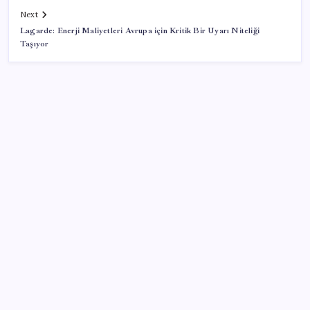
Next
Lagarde: Enerji Maliyetleri Avrupa için Kritik Bir Uyarı Niteliği
Taşıyor
SON YAZILAR
İş Bankası’nda üst yönetim değişikliği
Meta’ya çocuk güvenliği davasında 567 milyon dolar
ceza
Türkiye, Suudi Arabistan ve Pakistan üçlü savunma
anlaşması imzaladı