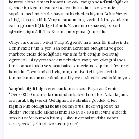
kontrol altına almayı başardı. Ancak, yangın söndürüldüğünde
içeride bir kişinin cansız bedeni bulundu. Olay yerinde
yapılan incelemelerde, hayatını kaybeden kişinin Bekir Yazıcı
olduğu tespit edildi. Yangın sırasında iş yerindeki hayvanların
zarar görmediği bilgisi alındı. Yazıcı’nın cenazesi, otopsi
işlemleri için Adli Tıp Kurumu morguna götürüldü.
Olayın ardından, bekçi Talip S. gözaltına alındı. İlk ifadesinde,
Bekir Yazıcı’nın iş yeri sahibinin akrabası olduğunu ve gece
markete gidip döndüğünde yangını fark ettiğini belirttiği
öğrenildi. Olay yeri inceleme ekipleri yangının çıktığı alanda
bir tabanca buldu ve silaha balistik inceleme yapılmak üzere el
konuldu. Gözaltındaki bekçinin, emniyetteki işlemlerinin
tamamlanmasının ardından adliyeye sevk edilmesi bekleniyor.
Yangınla ilgili bilgi veren kurban satıcısı Başaran Demir,
“Gece 03.30 civarında durumdan haberdar olduk. Arkadaşımız
arayarak bilgi verdi. Geldiğimizde olanları gördük. Ölen
kişinin kim olduğunu henüz bilmiyoruz. Bekçiyi gözaltına
aldılar. Normalde arkadaşımız sabah 07.30 gibi evine giderdi,
ama bu sefer burada kalmış. Olayın detayları daha sonra
netleşecek,” şeklinde konuştu. (DHA)