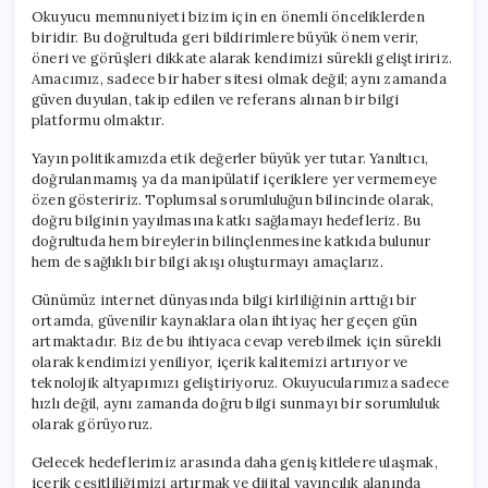
Okuyucu memnuniyeti bizim için en önemli önceliklerden
biridir. Bu doğrultuda geri bildirimlere büyük önem verir,
öneri ve görüşleri dikkate alarak kendimizi sürekli geliştiririz.
Amacımız, sadece bir haber sitesi olmak değil; aynı zamanda
güven duyulan, takip edilen ve referans alınan bir bilgi
platformu olmaktır.
Yayın politikamızda etik değerler büyük yer tutar. Yanıltıcı,
doğrulanmamış ya da manipülatif içeriklere yer vermemeye
özen gösteririz. Toplumsal sorumluluğun bilincinde olarak,
doğru bilginin yayılmasına katkı sağlamayı hedefleriz. Bu
doğrultuda hem bireylerin bilinçlenmesine katkıda bulunur
hem de sağlıklı bir bilgi akışı oluşturmayı amaçlarız.
Günümüz internet dünyasında bilgi kirliliğinin arttığı bir
ortamda, güvenilir kaynaklara olan ihtiyaç her geçen gün
artmaktadır. Biz de bu ihtiyaca cevap verebilmek için sürekli
olarak kendimizi yeniliyor, içerik kalitemizi artırıyor ve
teknolojik altyapımızı geliştiriyoruz. Okuyucularımıza sadece
hızlı değil, aynı zamanda doğru bilgi sunmayı bir sorumluluk
olarak görüyoruz.
Gelecek hedeflerimiz arasında daha geniş kitlelere ulaşmak,
içerik çeşitliliğimizi artırmak ve dijital yayıncılık alanında