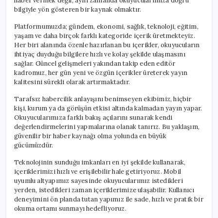
haber vermek değil, aynı zamanda okuyucularımıza doğru
bilgiyle yön gösteren bir kaynak olmaktır.
Platformumuzda; gündem, ekonomi, sağlık, teknoloji, eğitim,
yaşam ve daha birçok farklı kategoride içerik üretmekteyiz.
Her biri alanında özenle hazırlanan bu içerikler, okuyucuların
ihtiyaç duyduğu bilgilere hızlı ve kolay şekilde ulaşmasını
sağlar. Güncel gelişmeleri yakından takip eden editör
kadromuz, her gün yeni ve özgün içerikler üreterek yayın
kalitesini sürekli olarak artırmaktadır.
Tarafsız habercilik anlayışını benimseyen ekibimiz, hiçbir
kişi, kurum ya da görüşün etkisi altında kalmadan yayın yapar.
Okuyucularımıza farklı bakış açılarını sunarak kendi
değerlendirmelerini yapmalarına olanak tanırız. Bu yaklaşım,
güvenilir bir haber kaynağı olma yolunda en büyük
gücümüzdür.
Teknolojinin sunduğu imkanları en iyi şekilde kullanarak,
içeriklerimizi hızlı ve erişilebilir hale getiriyoruz. Mobil
uyumlu altyapımız sayesinde okuyucularımız istedikleri
yerden, istedikleri zaman içeriklerimize ulaşabilir. Kullanıcı
deneyimini ön planda tutan yapımız ile sade, hızlı ve pratik bir
okuma ortamı sunmayı hedefliyoruz.