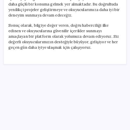
daha güçlü bir konuma gelmek yer almaktadır. Bu doğrultuda
yenilikçi projeler geliştirmeye ve okuyucularımıza daha iyi bir
deneyim sunmaya devam edeceğiz.
Sonuç olarak, bilgiye değer veren, doğru haberciliği ilke
edinen ve okuyucularına güvenilir içerikler sunmayı
amaçlayan bir platform olarak yolumuza devam ediyoruz. Siz
değerli okuyucularımızın desteğiyle büyüyor, gelişiyor ve her
geçen gün daha iyiye ulaşmak için çalışıyoruz.
SON YAZILAR
Meta’nın Yapay Zeka Modeli Dışarı Sızdı: Siber
Saldırı Oldu mu?