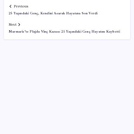
Previous
25 Yaşındaki Genç, Kendini Asarak Hayatına Son Verdi
Next
Marmaris’te Plajda Vinç Kazası: 21 Yaşındaki Genç Hayatını Kaybetti
SON YAZILAR
Yargıtay’dan kritik karar: SGK emekliye faiz
ödeyecek!
VakıfBank ikinci çeyrekte 16,7 milyar TL net kâr elde
etti