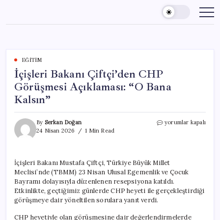
Skip
to
content
EĞITIM
İçişleri Bakanı Çiftçi’den CHP
Görüşmesi Açıklaması: “O Bana
Kalsın”
İçişleri
By
Serkan Doğan
yorumlar kapalı
Bakanı
24 Nisan 2026
1 Min Read
Çiftçi’den
CHP
Görüşmesi
İçişleri Bakanı Mustafa Çiftçi, Türkiye Büyük Millet
Açıklaması:
Meclisi’nde (TBMM) 23 Nisan Ulusal Egemenlik ve Çocuk
“O
Bana
Bayramı dolayısıyla düzenlenen resepsiyona katıldı.
Kalsın”
Etkinlikte, geçtiğimiz günlerde CHP heyeti ile gerçekleştirdiği
için
görüşmeye dair yöneltilen sorulara yanıt verdi.
CHP heyetiyle olan görüşmesine dair değerlendirmelerde