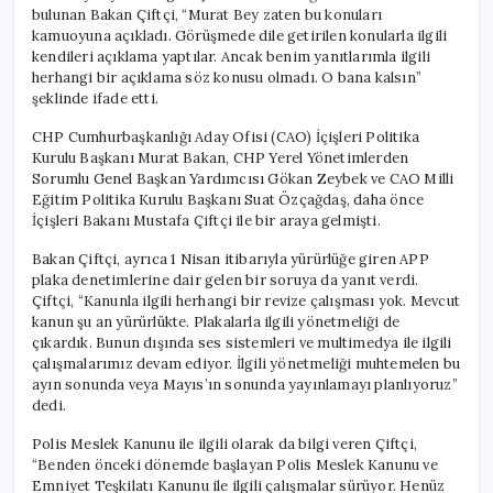
bulunan Bakan Çiftçi, “Murat Bey zaten bu konuları
kamuoyuna açıkladı. Görüşmede dile getirilen konularla ilgili
kendileri açıklama yaptılar. Ancak benim yanıtlarımla ilgili
herhangi bir açıklama söz konusu olmadı. O bana kalsın”
şeklinde ifade etti.
CHP Cumhurbaşkanlığı Aday Ofisi (CAO) İçişleri Politika
Kurulu Başkanı Murat Bakan, CHP Yerel Yönetimlerden
Sorumlu Genel Başkan Yardımcısı Gökan Zeybek ve CAO Milli
Eğitim Politika Kurulu Başkanı Suat Özçağdaş, daha önce
İçişleri Bakanı Mustafa Çiftçi ile bir araya gelmişti.
Bakan Çiftçi, ayrıca 1 Nisan itibarıyla yürürlüğe giren APP
plaka denetimlerine dair gelen bir soruya da yanıt verdi.
Çiftçi, “Kanunla ilgili herhangi bir revize çalışması yok. Mevcut
kanun şu an yürürlükte. Plakalarla ilgili yönetmeliği de
çıkardık. Bunun dışında ses sistemleri ve multimedya ile ilgili
çalışmalarımız devam ediyor. İlgili yönetmeliği muhtemelen bu
ayın sonunda veya Mayıs’ın sonunda yayınlamayı planlıyoruz”
dedi.
Polis Meslek Kanunu ile ilgili olarak da bilgi veren Çiftçi,
“Benden önceki dönemde başlayan Polis Meslek Kanunu ve
Emniyet Teşkilatı Kanunu ile ilgili çalışmalar sürüyor. Henüz