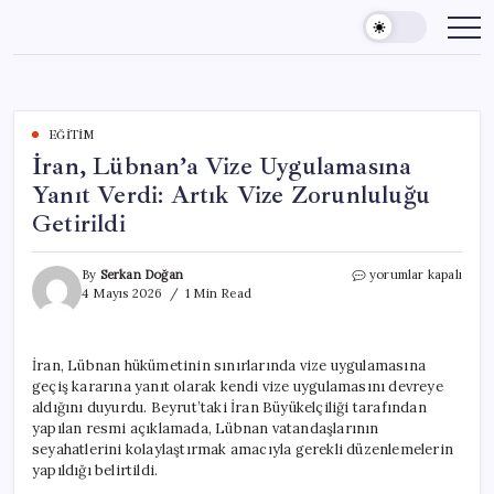
Skip
to
content
EĞITIM
İran, Lübnan’a Vize Uygulamasına
Yanıt Verdi: Artık Vize Zorunluluğu
Getirildi
İran,
By
Serkan Doğan
yorumlar kapalı
Lübnan’a
4 Mayıs 2026
1 Min Read
Vize
Uygulamasına
Yanıt
İran, Lübnan hükümetinin sınırlarında vize uygulamasına
Verdi:
geçiş kararına yanıt olarak kendi vize uygulamasını devreye
Artık
Vize
aldığını duyurdu. Beyrut’taki İran Büyükelçiliği tarafından
Zorunluluğu
yapılan resmi açıklamada, Lübnan vatandaşlarının
Getirildi
seyahatlerini kolaylaştırmak amacıyla gerekli düzenlemelerin
için
yapıldığı belirtildi.