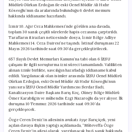
Müdürü Gürkan Erdoğan ile eski Genel Müdür Ali Hıdır
Köseoğlu’nun da aralarında bulunduğu 6 devlet memuru
hakkında iddianame hazırlandı.
İzmir 10. Ağır Ceza Mahkemesi’nde görülen ana davada,
toplam 30 sanık çeşitli sürelerde hapis cezasına çarptırıldı.
Tarafların itirazları neticesinde dosya, İzmir Bölge Adliye
Mahkemesi 14. Ceza Dairesi’ne taşındı. İstinaf duruşması 22
Mayıs 2026 tarihinde saat 09:30’da gerçekleştirilecek.
657 Sayılı Devlet Memurları Kanunu’na tabi olan 6 İZSU
çalışanı ile ilgili soruşturma izni süreci tamamlandı. Valilikten
alınan izinle birlikte, savcılığın hazırladığı iddianame kabul
edildi. Yargılanacak olan isimler arasında İZSU Genel Müdürü
Gürkan Erdoğan, eski Genel Müdür Ali Hıdır Köseoğlu’nun
yanı sıra İZSU Genel Müdür Yardımcısı Serdar Sadi,
Kanalizasyon Daire Başkanı Barış Koç, Güney Bölge Müdürü
Ömer Karabilgin ve mühendis Ezgi Nazaroğlu da yer alıyor. İlk
duruşma 10 Temmuz 2026 tarihinde saat 09:30’da
gerçekleşecek.
Özge Ceren Deniz’in ailesinin avukatı Ayşe Sarıçiçek, yeni
açılan davaya ilişkin yaptığı açıklamada, “Müteveffa Özge
Ceren Deniz’in ailesi olarak, yargılanacak bu 6 sanık hakkında