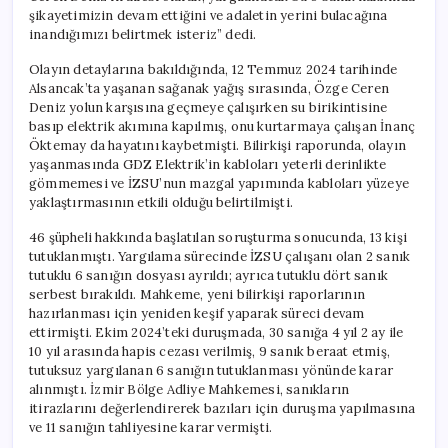
şikayetimizin devam ettiğini ve adaletin yerini bulacağına
inandığımızı belirtmek isteriz” dedi.
Olayın detaylarına bakıldığında, 12 Temmuz 2024 tarihinde
Alsancak’ta yaşanan sağanak yağış sırasında, Özge Ceren
Deniz yolun karşısına geçmeye çalışırken su birikintisine
basıp elektrik akımına kapılmış, onu kurtarmaya çalışan İnanç
Öktemay da hayatını kaybetmişti. Bilirkişi raporunda, olayın
yaşanmasında GDZ Elektrik’in kabloları yeterli derinlikte
gömmemesi ve İZSU’nun mazgal yapımında kabloları yüzeye
yaklaştırmasının etkili olduğu belirtilmişti.
46 şüpheli hakkında başlatılan soruşturma sonucunda, 13 kişi
tutuklanmıştı. Yargılama sürecinde İZSU çalışanı olan 2 sanık
tutuklu 6 sanığın dosyası ayrıldı; ayrıca tutuklu dört sanık
serbest bırakıldı. Mahkeme, yeni bilirkişi raporlarının
hazırlanması için yeniden keşif yaparak süreci devam
ettirmişti. Ekim 2024’teki duruşmada, 30 sanığa 4 yıl 2 ay ile
10 yıl arasında hapis cezası verilmiş, 9 sanık beraat etmiş,
tutuksuz yargılanan 6 sanığın tutuklanması yönünde karar
alınmıştı. İzmir Bölge Adliye Mahkemesi, sanıkların
itirazlarını değerlendirerek bazıları için duruşma yapılmasına
ve 11 sanığın tahliyesine karar vermişti.