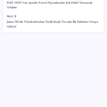
BAE OPEC’ten Ayrıldı: Petrol Piyasalarında Şok Etkisi Yaratacak
Gelişme
Next
James Webb Teleskobu’ndan Tarihi Keşif: Evrenin İlk Yıldızları Ortaya
Çıkıyor
SON YAZILAR
Sahte vatandaşlık satan müteahhit İBB Davası’ndan
tanıdık çıktı: Beylikdüzü Belediye Başkanı Murat
Çalık’ı suçlamış!