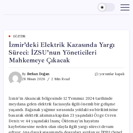
Skip
to
content
EĞITIM
İzmir’deki Elektrik Kazasında Yargı
Süreci: İZSU’nun Yöneticileri
Mahkemeye Çıkacak
İzmir’deki
By
Serkan Doğan
yorumlar kapalı
Elektrik
28 Nisan 2026
2 Min Read
Kazasında
Yargı
Süreci:
İzmir’in Alsancak bölgesinde 12 Temmuz 2024 tarihinde
İZSU’nun
meydana gelen elektrik faciasıyla ilgili önemli bir gelişme
Yöneticileri
Mahkemeye
yaşandı. Sağanak yağmur sırasında yoldaki su birikintisine
Çıkacak
basarak elektrik akımına kapılan 23 yaşındaki Özge Ceren
için
Deniz ve 44 yaşındaki İnanç Öktemay’ın hayatını
kaybetmesine neden olan olayla ilgili yargı süreci devam
ediyor. Ana dava kapsamında dosyaları ayrılan ve İZSU Genel