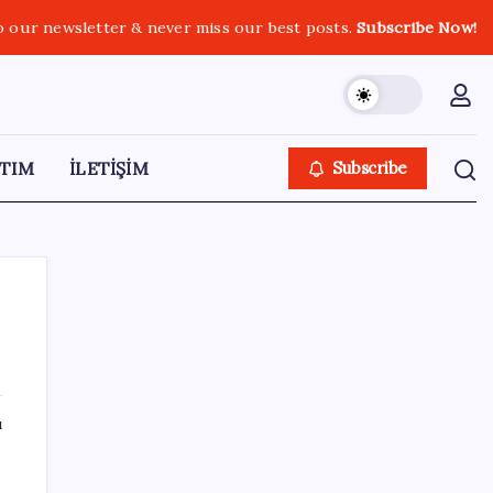
o our newsletter & never miss our best posts.
Subscribe Now!
TIM
İLETİŞİM
Subscribe
SON YAZILAR
ı
Yargıtay’dan kritik karar: SGK emekliye faiz
ödeyecek!