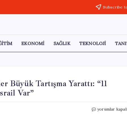
Subscribe t
ĞİTİM
EKONOMİ
SAĞLIK
TEKNOLOJİ
TANI
ler Büyük Tartışma Yarattı: “11
srail Var”
Kaliforniya’da
yorumlar kapal
Dağıtılan
Broşürler
Büyük