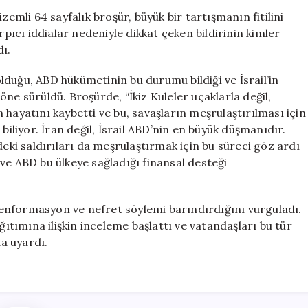
Tartışma
zemli 64 sayfalık broşür, büyük bir tartışmanın fitilini
Yarattı:
rpıcı iddialar nedeniyle dikkat çeken bildirinin kimler
“11
ı.
Eylül
Saldırılarının
 olduğu, ABD hükümetinin bu durumu bildiği ve İsrail’in
Arkasında
ne sürüldü. Broşürde, “İkiz Kuleler uçaklarla değil,
İsrail
an hayatını kaybetti ve bu, savaşların meşrulaştırılması için
Var”
biliyor. İran değil, İsrail ABD’nin en büyük düşmanıdır.
için
deki saldırıları da meşrulaştırmak için bu süreci göz ardı
z ve ABD bu ülkeye sağladığı finansal desteği
enformasyon ve nefret söylemi barındırdığını vurguladı.
ğıtımına ilişkin inceleme başlattı ve vatandaşları bu tür
da uyardı.