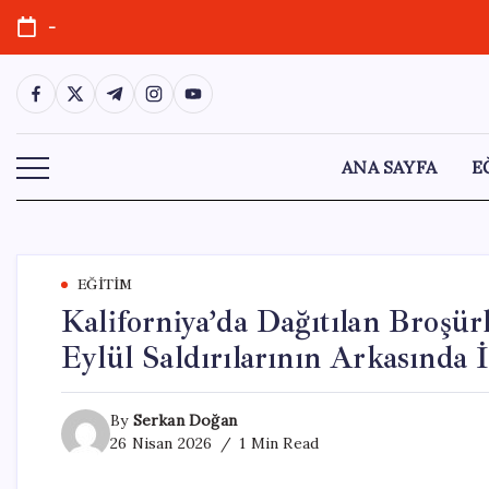
Skip
-
to
content
https://www.facebook.com/
https://twitter.com/
https://t.me/
https://www.instagram.com/
https://youtube.com/
ANA SAYFA
E
EĞITIM
Kaliforniya’da Dağıtılan Broşür
Eylül Saldırılarının Arkasında İ
By
Serkan Doğan
26 Nisan 2026
1 Min Read