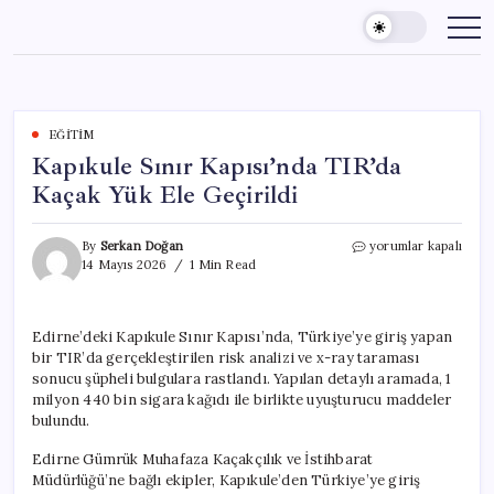
Skip
to
content
EĞITIM
Kapıkule Sınır Kapısı’nda TIR’da
Kaçak Yük Ele Geçirildi
Kapıkule
By
Serkan Doğan
yorumlar kapalı
Sınır
14 Mayıs 2026
1 Min Read
Kapısı’nda
TIR’da
Kaçak
Edirne’deki Kapıkule Sınır Kapısı’nda, Türkiye’ye giriş yapan
Yük
bir TIR’da gerçekleştirilen risk analizi ve x-ray taraması
Ele
Geçirildi
sonucu şüpheli bulgulara rastlandı. Yapılan detaylı aramada, 1
için
milyon 440 bin sigara kağıdı ile birlikte uyuşturucu maddeler
bulundu.
Edirne Gümrük Muhafaza Kaçakçılık ve İstihbarat
Müdürlüğü’ne bağlı ekipler, Kapıkule’den Türkiye’ye giriş