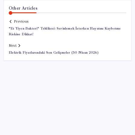
Other Articles
Previous
“Et Yiyen Bakteri” Tehlikesi: Serinlemek İsterken Hayatını Kaybetme
Riskine Dikkat!
Next
Elektrik Fiyatlarındaki Son Gelişmeler (30 Nisan 2026)
SON YAZILAR
Bloomberg Businessweek Türkiye’nin 142. sayısı çıktı