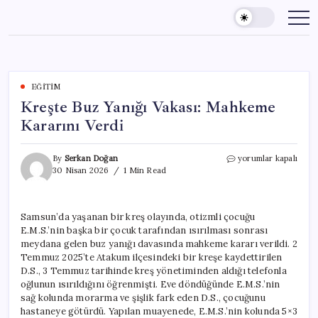
Skip
to
content
EĞITIM
Kreşte Buz Yanığı Vakası: Mahkeme
Kararını Verdi
Kreşte
By
Serkan Doğan
yorumlar kapalı
Buz
30 Nisan 2026
1 Min Read
Yanığı
Vakası:
Mahkeme
Samsun’da yaşanan bir kreş olayında, otizmli çocuğu
Kararını
E.M.S.’nin başka bir çocuk tarafından ısırılması sonrası
Verdi
için
meydana gelen buz yanığı davasında mahkeme kararı verildi. 2
Temmuz 2025’te Atakum ilçesindeki bir kreşe kaydettirilen
D.S., 3 Temmuz tarihinde kreş yönetiminden aldığı telefonla
oğlunun ısırıldığını öğrenmişti. Eve döndüğünde E.M.S.’nin
sağ kolunda morarma ve şişlik fark eden D.S., çocuğunu
hastaneye götürdü. Yapılan muayenede, E.M.S.’nin kolunda 5×3