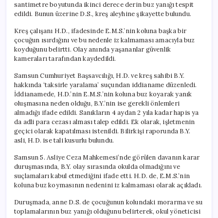
santimetre boyutunda ikinci derece derin buz yanığı tespit
edildi. Bunun üzerine D.S., kreş aleyhine şikayette bulundu.
Kreş çalışanı H.D., ifadesinde E.M.S.’nin koluna başka bir
çocuğun ısırdığını ve bu nedenle iz kalmaması amacıyla buz
koyduğunu belirtti. Olay anında yaşananlar güvenlik
kameraları tarafından kaydedildi.
Samsun Cumhuriyet Başsavcılığı, H.D. ve kreş sahibi B.Y.
hakkında ‘taksirle yaralama’ suçundan iddianame düzenledi.
İddianamede, H.D.’nin E.M.S.’nin koluna buz koyarak yanık
oluşmasına neden olduğu, B.Y.’nin ise gerekli önlemleri
almadığı ifade edildi. Sanıkların 4 aydan 2 yıla kadar hapis ya
da adli para cezası alması talep edildi. Ek olarak, işletmenin
geçici olarak kapatılması istenildi. Bilirkişi raporunda B.Y.
asli, H.D. ise tali kusurlu bulundu.
Samsun 5. Asliye Ceza Mahkemesi’nde görülen davanın karar
duruşmasında, B.Y. olay sırasında okulda olmadığını ve
suçlamaları kabul etmediğini ifade etti. H.D. de, E.M.S.’nin
koluna buz koymasının nedenini iz kalmaması olarak açıkladı.
Duruşmada, anne D.S. de çocuğunun kolundaki morarma ve su
toplamalarının buz yanığı olduğunu belirterek, okul yöneticisi