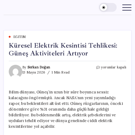
Skip
to
content
EĞITIM
Küresel Elektrik Kesintisi Tehlikesi:
Güneş Aktiviteleri Artıyor
Küresel
By
Serkan Doğan
yorumlar kapalı
Elektrik
13 Mayıs 2026
1 Min Read
Kesintisi
Tehlikesi:
Güneş
Bilim dünyası, Güneş’in uzun bir süre boyunca sessiz
Aktiviteleri
kalacağını öngörmüştü. Ancak NASA’nın yeni yayımladığı
Artıyor
için
rapor, bu beklentileri alt üst etti. Güneş rüzgarlarının, önceki
dönemlere göre %31 oranında daha güçlü hale geldiği
bildiriliyor. Bu beklenmedik artış, elektrik şebekelerini ve
uyduları tehdit ediyor ve dünya genelinde ciddi elektrik
kesintilerine yol açabilir.