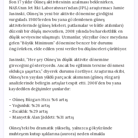
Son 17 yıldır Güneş aktivitesinin azalması beklenirken,
NASA’nın Jet İtki Laboratuvarı’ndan (JPL) araştırmacı Jamie
Jasinski, Güneş’in yeni bir aktivite dönemine girdiğini
vurguladı. 1980’lerden bu yana gözlemlenen güneş
aktivitelerinde (güneş lekeleri, patlamalar ve kütle atılımları)
düzenli bir düşüş mevcutken, 2008 yılında bu hareketlilik en
düşük seviyesine ulaşmıştı. Uzmanlar, yüzyıllar önce meydana
gelen “Büyük Minimum” dönemine benzer bir durumu
öngörürken, elde edilen yeni veriler bu düşünceleri çürütüyor.
Jasinski, “Her şey Güneş’in düşük aktivite dönemine
gireceğini gösteriyordu. Ancak bu eğilimin tersine dönmesi
oldukça şaşırtıcı,” diyerek durumu özetliyor. Araştırma ekibi,
Güneş’ten yayılan yüklü parçacık akımının (güneş rüzgarı)
analizlerinde belirgin artışlar tespit etti. 2008’den bu yana
kaydedilen değişimler şunlardır:
– Güneş Rüzgarı Hızı: %6 artış
– Yoğunluk: %26 artış
– Sıcaklık: %29 artış
– Manyetik Alan Şiddeti: %31 artış
Güneş’teki bu dramatik yükseliş, yalnızca gökyüzünde
muhteşem kutup ışıklarına (aurora) neden olmakla