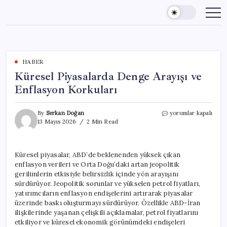
Skip
to
content
HABER
Küresel Piyasalarda Denge Arayışı ve
Enflasyon Korkuları
Küresel
By
Serkan Doğan
yorumlar kapalı
Piyasalarda
13 Mayıs 2026
2 Min Read
Denge
Arayışı
ve
Küresel piyasalar, ABD’de beklenenden yüksek çıkan
Enflasyon
enflasyon verileri ve Orta Doğu’daki artan jeopolitik
Korkuları
için
gerilimlerin etkisiyle belirsizlik içinde yön arayışını
sürdürüyor. Jeopolitik sorunlar ve yükselen petrol fiyatları,
yatırımcıların enflasyon endişelerini artırarak piyasalar
üzerinde baskı oluşturmayı sürdürüyor. Özellikle ABD-İran
ilişkilerinde yaşanan çelişkili açıklamalar, petrol fiyatlarını
etkiliyor ve küresel ekonomik görünümdeki endişeleri