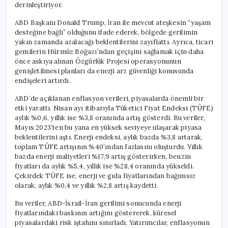
derinleştiriyor.
ABD Başkanı Donald Trump, İran ile mevcut ateşkesin “yaşam
desteğine bağlı” olduğunu ifade ederek, bölgede gerilimin
yakın zamanda azalacağı beklentilerini zayıflattı. Ayrıca, ticari
gemilerin Hürmüz Boğazı’ndan geçişini sağlamak için daha
önce askıya alınan Özgürlük Projesi operasyonunun
genişletilmesi planları da enerji arz güvenliği konusunda
endişeleri artırdı.
ABD’de açıklanan enflasyon verileri, piyasalarda önemli bir
etki yarattı. Nisan ayı itibarıyla Tüketici Fiyat Endeksi (TÜFE)
aylık %0,6, yıllık ise %3,8 oranında artış gösterdi. Bu veriler,
Mayıs 2023’ten bu yana en yüksek seviyeye ulaşarak piyasa
beklentilerini aştı. Enerji endeksi, aylık bazda %3,8 artarak,
toplam TÜFE artışının %40’ından fazlasını oluşturdu. Yıllık
bazda enerji maliyetleri %17,9 artış gösterirken, benzin
fiyatları da aylık %5,4, yıllık ise %28,4 oranında yükseldi.
Çekirdek TÜFE ise, enerji ve gıda fiyatlarından bağımsız
olarak, aylık %0,4 ve yıllık %2,8 artış kaydetti.
Bu veriler, ABD-İsrail-İran gerilimi sonucunda enerji
fiyatlarındaki baskının artığını göstererek, küresel
piyasalardaki risk iştahını sınırladı. Yatırımcılar, enflasyonun