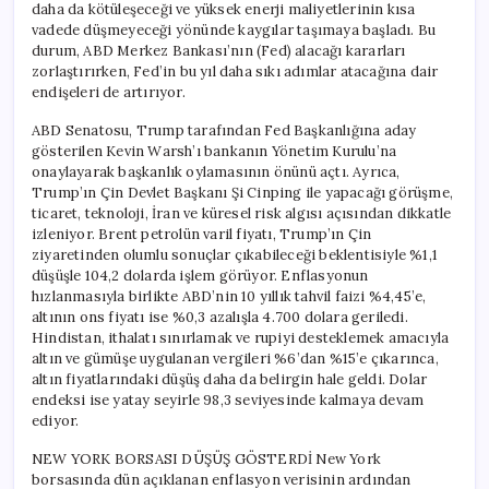
daha da kötüleşeceği ve yüksek enerji maliyetlerinin kısa
vadede düşmeyeceği yönünde kaygılar taşımaya başladı. Bu
durum, ABD Merkez Bankası’nın (Fed) alacağı kararları
zorlaştırırken, Fed’in bu yıl daha sıkı adımlar atacağına dair
endişeleri de artırıyor.
ABD Senatosu, Trump tarafından Fed Başkanlığına aday
gösterilen Kevin Warsh’ı bankanın Yönetim Kurulu’na
onaylayarak başkanlık oylamasının önünü açtı. Ayrıca,
Trump’ın Çin Devlet Başkanı Şi Cinping ile yapacağı görüşme,
ticaret, teknoloji, İran ve küresel risk algısı açısından dikkatle
izleniyor. Brent petrolün varil fiyatı, Trump’ın Çin
ziyaretinden olumlu sonuçlar çıkabileceği beklentisiyle %1,1
düşüşle 104,2 dolarda işlem görüyor. Enflasyonun
hızlanmasıyla birlikte ABD’nin 10 yıllık tahvil faizi %4,45’e,
altının ons fiyatı ise %0,3 azalışla 4.700 dolara geriledi.
Hindistan, ithalatı sınırlamak ve rupiyi desteklemek amacıyla
altın ve gümüşe uygulanan vergileri %6’dan %15’e çıkarınca,
altın fiyatlarındaki düşüş daha da belirgin hale geldi. Dolar
endeksi ise yatay seyirle 98,3 seviyesinde kalmaya devam
ediyor.
NEW YORK BORSASI DÜŞÜŞ GÖSTERDİ New York
borsasında dün açıklanan enflasyon verisinin ardından