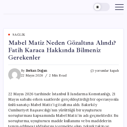
Skip
to
content
SAĞLIK
Mabel Matiz Neden Gözaltına Alındı?
Fatih Karaca Hakkında Bilmeniz
Gerekenler
Mabel
By
Serkan Doğan
yorumlar kapalı
Matiz
22 Mayıs 2026
2 Min Read
Neden
Gözaltına
Alındı?
22 Mayıs 2026 tarihinde İstanbul İl Jandarma Komutanlığı, 21
Fatih
Mayıs sabahı erken saatlerde gerçekleştirdiği bir operasyonla
Karaca
Hakkında
ünlü sanatçı Mabel Matiz’i gözaltına aldı. Bakırköy
Bilmeniz
Cumhuriyet Başsavcılığı’nın yürüttüğü bir uyuşturucu
Gerekenler
soruşturması kapsamında Mabel Matiz’in adı geçmektedir. Bu
için
soruşturma, uyuşturucu madde kullanımı ve bu maddelerin
temin edilmesi iddialarını içermekte olup, teknik takip ve