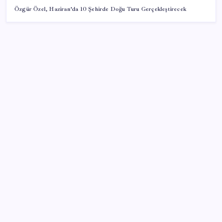
Özgür Özel, Haziran’da 10 Şehirde Doğu Turu Gerçekleştirecek
SON YAZILAR
Sahte vatandaşlık satan müteahhit İBB Davası’ndan
tanıdık çıktı: Beylikdüzü Belediye Başkanı Murat
Çalık’ı suçlamış!
Savaşın ortasında milyarlar kazandı!
Motorola, Android 17 Beta Programını Yeni Cihazlara
Genişletti
Saat verildi: Kılıçdaroğlu açıklama yapacak