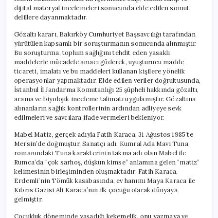
dijital materyal incelemeleri sonucunda elde edilen somut
delillere dayanmaktadır.
Gözaltı kararı, Bakırköy Cumhuriyet Başsavcılığı tarafından
yürütülen kapsamlı bir soruşturmanın sonucunda alınmıştır.
Bu soruşturma, toplum sağlığını tehdit eden yasaklı
maddelerle mücadele amacı güderek, uyuşturucu madde
ticareti, imalatı ve bu maddeleri kullanan kişilere yönelik
operasyonlar yapmaktadır. Elde edilen veriler doğrultusunda,
İstanbul İl Jandarma Komutanlığı 25 şüpheli hakkında gözaltı,
arama ve biyolojik inceleme talimatı uygulamıştır. Gözaltına
alınanların sağlık kontrollerinin ardından adliyeye sevk
edilmeleri ve savcılara ifade vermeleri bekleniyor.
Mabel Matiz, gerçek adıyla Fatih Karaca, 31 Ağustos 1985’te
Mersin’de doğmuştur. Sanatçı adı, Kumral Ada Mavi Tuna
romanındaki Tuna karakterinin takma adı olan Mabel ile
Rumca’da “çok sarhoş, düşkün kimse” anlamına gelen “matiz”
kelimesinin birleşiminden oluşmaktadır. Fatih Karaca,
Erdemli’nin Tömük kasabasında, ev hanımı Maya Karaca ile
Kıbrıs Gazisi Ali Karaca’nın ilk çocuğu olarak dünyaya
gelmiştir.
Çocukluk döneminde yaşadığı kekemelik, onu yazmaya ve