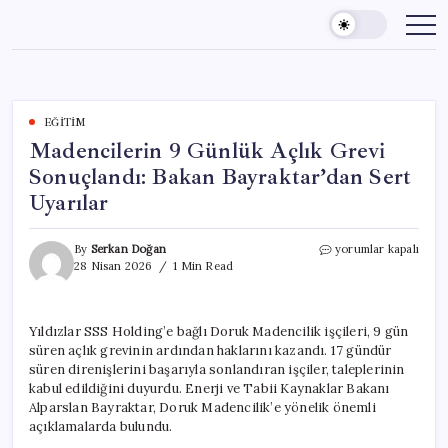
Skip
to
content
EĞITIM
Madencilerin 9 Günlük Açlık Grevi
Sonuçlandı: Bakan Bayraktar’dan Sert
Uyarılar
Madencilerin
By
Serkan Doğan
yorumlar kapalı
9
28 Nisan 2026
1 Min Read
Günlük
Açlık
Grevi
Yıldızlar SSS Holding’e bağlı Doruk Madencilik işçileri, 9 gün
Sonuçlandı:
süren açlık grevinin ardından haklarını kazandı. 17 gündür
Bakan
Bayraktar’dan
süren direnişlerini başarıyla sonlandıran işçiler, taleplerinin
Sert
kabul edildiğini duyurdu. Enerji ve Tabii Kaynaklar Bakanı
Uyarılar
Alparslan Bayraktar, Doruk Madencilik’e yönelik önemli
için
açıklamalarda bulundu.