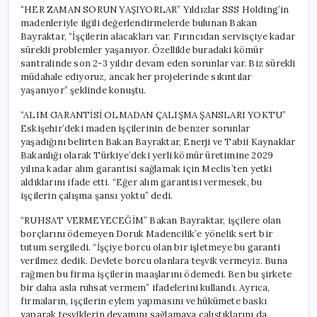
“HER ZAMAN SORUN YAŞIYORLAR” Yıldızlar SSS Holding’in
madenleriyle ilgili değerlendirmelerde bulunan Bakan
Bayraktar, “İşçilerin alacakları var. Fırıncıdan servisçiye kadar
sürekli problemler yaşanıyor. Özellikle buradaki kömür
santralinde son 2-3 yıldır devam eden sorunlar var. Biz sürekli
müdahale ediyoruz, ancak her projelerinde sıkıntılar
yaşanıyor” şeklinde konuştu.
“ALIM GARANTİSİ OLMADAN ÇALIŞMA ŞANSLARI YOKTU”
Eskişehir’deki maden işçilerinin de benzer sorunlar
yaşadığını belirten Bakan Bayraktar, Enerji ve Tabii Kaynaklar
Bakanlığı olarak Türkiye’deki yerli kömür üretimine 2029
yılına kadar alım garantisi sağlamak için Meclis’ten yetki
aldıklarını ifade etti. “Eğer alım garantisi vermesek, bu
işçilerin çalışma şansı yoktu” dedi.
“RUHSAT VERMEYECEĞİM” Bakan Bayraktar, işçilere olan
borçlarını ödemeyen Doruk Madencilik’e yönelik sert bir
tutum sergiledi. “İşçiye borcu olan bir işletmeye bu garanti
verilmez dedik. Devlete borcu olanlara teşvik vermeyiz. Buna
rağmen bu firma işçilerin maaşlarını ödemedi. Ben bu şirkete
bir daha asla ruhsat vermem” ifadelerini kullandı. Ayrıca,
firmaların, işçilerin eylem yapmasını ve hükümete baskı
yaparak teşviklerin devamını sağlamaya çalıştıklarını da