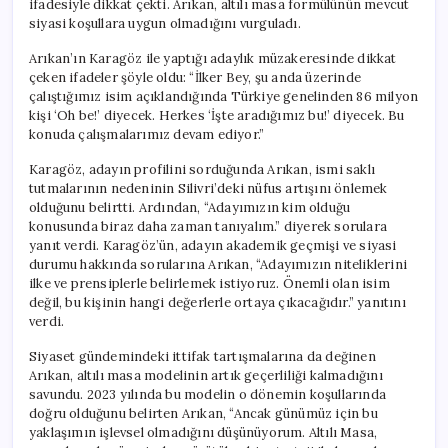
ifadesiyle dikkat çekti. Arıkan, altılı masa formülünün mevcut
için
siyasi koşullara uygun olmadığını vurguladı.
Arıkan’ın Karagöz ile yaptığı adaylık müzakeresinde dikkat
çeken ifadeler şöyle oldu: “İlker Bey, şu anda üzerinde
çalıştığımız isim açıklandığında Türkiye genelinden 86 milyon
kişi ‘Oh be!’ diyecek. Herkes ‘İşte aradığımız bu!’ diyecek. Bu
konuda çalışmalarımız devam ediyor.”
Karagöz, adayın profilini sorduğunda Arıkan, ismi saklı
tutmalarının nedeninin Silivri’deki nüfus artışını önlemek
olduğunu belirtti. Ardından, “Adayımızın kim olduğu
konusunda biraz daha zaman tanıyalım.” diyerek sorulara
yanıt verdi. Karagöz’ün, adayın akademik geçmişi ve siyasi
durumu hakkında sorularına Arıkan, “Adayımızın niteliklerini
ilke ve prensiplerle belirlemek istiyoruz. Önemli olan isim
değil, bu kişinin hangi değerlerle ortaya çıkacağıdır.” yanıtını
verdi.
Siyaset gündemindeki ittifak tartışmalarına da değinen
Arıkan, altılı masa modelinin artık geçerliliği kalmadığını
savundu. 2023 yılında bu modelin o dönemin koşullarında
doğru olduğunu belirten Arıkan, “Ancak günümüz için bu
yaklaşımın işlevsel olmadığını düşünüyorum. Altılı Masa,