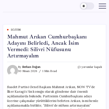
Skip
to
content
EĞITIM
Mahmut Arıkan Cumhurbaşkanı
Adayını Belirledi, Ancak İsim
Vermedi: Silivri Nüfusunu
Artırmayalım
Mahmut
By
Serkan Doğan
yorumlar kapalı
Arıkan
30 Nisan 2026
1 Min Read
Cumhurbaşkanı
Adayını
Belirledi,
Saadet Partisi Genel Başkanı Mahmut Arıkan, NOW TV’de
Ancak
İlker Karagöz’ün konuğu olarak gündeme dair önemli
İsim
Vermedi:
açıklamalarda bulundu. Partisinin Cumhurbaşkanı adayı
Silivri
üzerine çalışmalar yürüttüklerini belirten Arıkan, ismi henüz
Nüfusunu
açıklamamakla birlikte, “Silivri’de nüfusu artırmayalım”
Artırmayalım