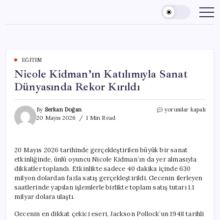
Skip
to
content
EĞITIM
Nicole Kidman’ın Katılımıyla Sanat
Dünyasında Rekor Kırıldı
Nicole
By
Serkan Doğan
yorumlar kapalı
Kidman’ın
20 Mayıs 2026
1 Min Read
Katılımıyla
Sanat
Dünyasında
20 Mayıs 2026 tarihinde gerçekleştirilen büyük bir sanat
Rekor
etkinliğinde, ünlü oyuncu Nicole Kidman’ın da yer almasıyla
Kırıldı
için
dikkatler toplandı. Etkinlikte sadece 40 dakika içinde 630
milyon dolardan fazla satış gerçekleştirildi. Gecenin ilerleyen
saatlerinde yapılan işlemlerle birlikte toplam satış tutarı 1.1
milyar dolara ulaştı.
Gecenin en dikkat çekici eseri, Jackson Pollock’un 1948 tarihli