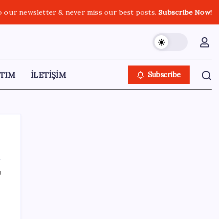
o our newsletter & never miss our best posts.
Subscribe Now!
TIM
İLETİŞİM
Subscribe
ı
SON YAZILAR
Sahte vatandaşlık satan müteahhit İBB
Davası’ndan tanıdık çıktı: Beylikdüzü