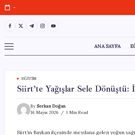
Skip
-
to
content
https://www.facebook.com/
https://twitter.com/
https://t.me/
https://www.instagram.com/
https://youtube.com/
ANA SAYFA
E
EĞITIM
Siirt’te Yağışlar Sele Dönüştü: 
By
Serkan Doğan
16 Mayıs 2026
1 Min Read
Siirt’in Baykan ilçesinde meydana gelen yoğun yağış