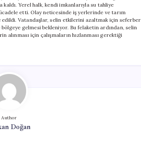
Yerleri
kaldı. Yerel halk, kendi imkanlarıyla su tahliye
ve
adele etti. Olay neticesinde iş yerlerinde ve tarım
Seralar
edildi. Vatandaşlar, selin etkilerini azaltmak için seferber
Etkilendi
bölgeye gelmesi bekleniyor. Bu felaketin ardından, selin
için
rin alınması için çalışmaların hızlanması gerektiği
Author
kan Doğan