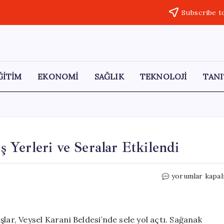
Subscribe t
ĞİTİM
EKONOMİ
SAĞLIK
TEKNOLOJİ
TANI
İş Yerleri ve Seralar Etkilendi
Siirt’te
yorumlar kapal
Yağışlar
Sele
Dönüştü:
İş
lar, Veysel Karani Beldesi’nde sele yol açtı. Sağanak