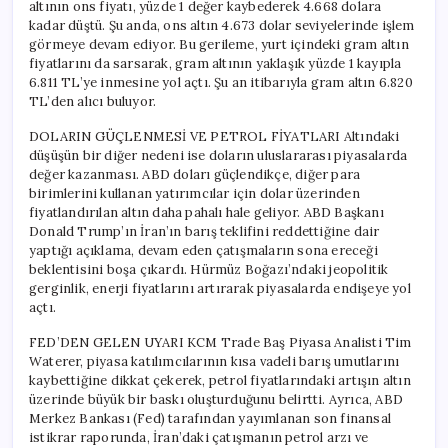
altının ons fiyatı, yüzde 1 değer kaybederek 4.668 dolara
kadar düştü. Şu anda, ons altın 4.673 dolar seviyelerinde işlem
görmeye devam ediyor. Bu gerileme, yurt içindeki gram altın
fiyatlarını da sarsarak, gram altının yaklaşık yüzde 1 kayıpla
6.811 TL’ye inmesine yol açtı. Şu an itibarıyla gram altın 6.820
TL’den alıcı buluyor.
DOLARIN GÜÇLENMESİ VE PETROL FİYATLARI Altındaki
düşüşün bir diğer nedeni ise doların uluslararası piyasalarda
değer kazanması. ABD doları güçlendikçe, diğer para
birimlerini kullanan yatırımcılar için dolar üzerinden
fiyatlandırılan altın daha pahalı hale geliyor. ABD Başkanı
Donald Trump’ın İran’ın barış teklifini reddettiğine dair
yaptığı açıklama, devam eden çatışmaların sona ereceği
beklentisini boşa çıkardı. Hürmüz Boğazı’ndaki jeopolitik
gerginlik, enerji fiyatlarını artırarak piyasalarda endişeye yol
açtı.
FED’DEN GELEN UYARI KCM Trade Baş Piyasa Analisti Tim
Waterer, piyasa katılımcılarının kısa vadeli barış umutlarını
kaybettiğine dikkat çekerek, petrol fiyatlarındaki artışın altın
üzerinde büyük bir baskı oluşturduğunu belirtti. Ayrıca, ABD
Merkez Bankası (Fed) tarafından yayımlanan son finansal
istikrar raporunda, İran’daki çatışmanın petrol arzı ve