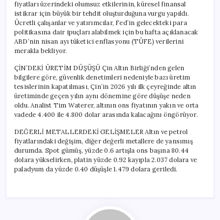
fiyatları üzerindeki olumsuz etkilerinin, küresel finansal
istikrar için büyük bir tehdit oluşturduğuna vurgu yapıldı.
Ücretli çalışanlar ve yatırımcılar, Fed’in gelecekteki para
politikasına dair ipuçları alabilmek için bu hafta açıklanacak
ABD’nin nisan ayı tüketici enflasyonu (TÜFE) verilerini
merakla bekliyor.
ÇİN’DEKİ ÜRETİM DÜŞÜŞÜ Çin Altın Birliği’nden gelen
bilgilere göre, güvenlik denetimleri nedeniyle bazı üretim
tesislerinin kapatılması, Çin’in 2026 yılı ilk çeyreğinde altın
üretiminde geçen yılın aynı dönemine göre düşüşe neden
oldu. Analist Tim Waterer, altının ons fiyatının yakın ve orta
vadede 4.400 ile 4.800 dolar arasında kalacağını öngörüyor.
DEĞERLİ METALLERDEKİ GELİŞMELER Altın ve petrol
fiyatlarındaki değişim, diğer değerli metallere de yansımış
durumda. Spot gümüş, yüzde 0.6 artışla ons başına 80.44
dolara yükselirken, platin yüzde 0.92 kayıpla 2.037 dolara ve
paladyum da yüzde 0.40 düşüşle 1.479 dolara geriledi.