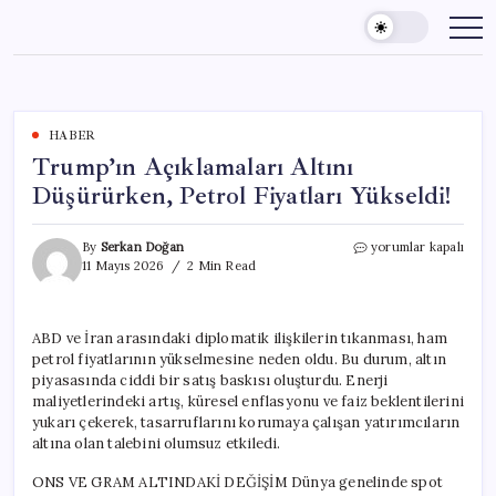
Skip
to
content
HABER
Trump’ın Açıklamaları Altını
Düşürürken, Petrol Fiyatları Yükseldi!
Trump’ın
By
Serkan Doğan
yorumlar kapalı
Açıklamaları
11 Mayıs 2026
2 Min Read
Altını
Düşürürken,
Petrol
ABD ve İran arasındaki diplomatik ilişkilerin tıkanması, ham
Fiyatları
petrol fiyatlarının yükselmesine neden oldu. Bu durum, altın
Yükseldi!
için
piyasasında ciddi bir satış baskısı oluşturdu. Enerji
maliyetlerindeki artış, küresel enflasyonu ve faiz beklentilerini
yukarı çekerek, tasarruflarını korumaya çalışan yatırımcıların
altına olan talebini olumsuz etkiledi.
ONS VE GRAM ALTINDAKİ DEĞİŞİM Dünya genelinde spot