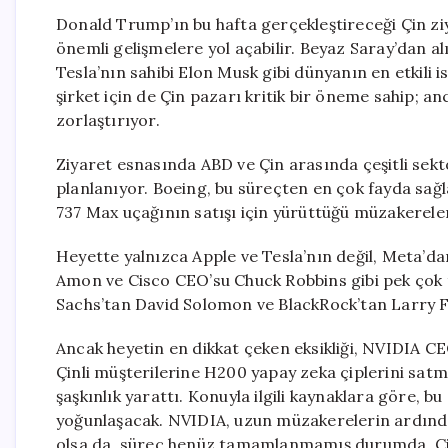
Donald Trump’ın bu hafta gerçekleştireceği Çin ziya
önemli gelişmelere yol açabilir. Beyaz Saray’dan a
Tesla’nın sahibi Elon Musk gibi dünyanın en etkili is
şirket için de Çin pazarı kritik bir öneme sahip; a
zorlaştırıyor.
Ziyaret esnasında ABD ve Çin arasında çeşitli sek
planlanıyor. Boeing, bu süreçten en çok fayda sağl
737 Max uçağının satışı için yürüttüğü müzakerele
Heyette yalnızca Apple ve Tesla’nın değil, Meta
Amon ve Cisco CEO’su Chuck Robbins gibi pek çok 
Sachs’tan David Solomon ve BlackRock’tan Larry Fin
Ancak heyetin en dikkat çeken eksikliği, NVIDIA C
Çinli müşterilerine H200 yapay zeka çiplerini sat
şaşkınlık yarattı. Konuyla ilgili kaynaklara göre, b
yoğunlaşacak. NVIDIA, uzun müzakerelerin ardında
olsa da, süreç henüz tamamlanmamış durumda. Çinl