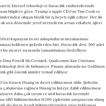
Devi
reti, küresel teknoloji ve havacılık endüstrilerinde
İsimler
lınan bilgilere göre, Trump’a Apple CEO’su Tim Cook ve
Musk
imlerinden oluşan büyük bir iş heyeti eşlik ediyor. Her iki
ve
ncak son dönemde yerel üreticilerin artan rekabeti, işleri
Cook
Yer
Alıyor,
törleri kapsayan ticari anlaşmaların imzalanması
Ancak
aması beklenen şirketlerden biri. Havacılık devi, 500 adet
NVIDIA
CEO’su
ri bu ziyaret sırasında tamamlamayı hedefliyor.
Yok
için
’dan Dina Powell McCormick, Qualcomm’dan Cristiano
teknoloji devi de bulunuyor. Finans alanında ise Goldman
k gibi önemli isimler temsil ediliyor.
EO’su Jensen Huang’ın davet edilmemesi oldu. Şirketin,
ma çabalarına rağmen Huang’ın listeye dahil edilmemesi
u ziyaret daha çok tarım ve sivil havacılık üzerinde
n ABD hükümetinden H200 çiplerinin satışına izin almış
i alıcıların, kendi hükümetlerinden onay beklemesi