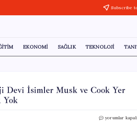
Subscribe t
ĞİTİM
EKONOMİ
SAĞLIK
TEKNOLOJİ
TANI
ji Devi İsimler Musk ve Cook Yer
u Yok
Trump’ın
yorumlar kapal
Çin
Ziyareti:
Teknoloji