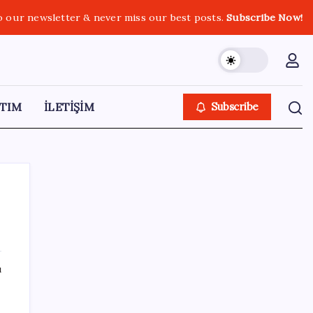
o our newsletter & never miss our best posts.
Subscribe Now!
TIM
İLETİŞİM
Subscribe
SON YAZILAR
ı
VakıfBank ikinci çeyrekte 16,7 milyar TL net
kâr elde etti