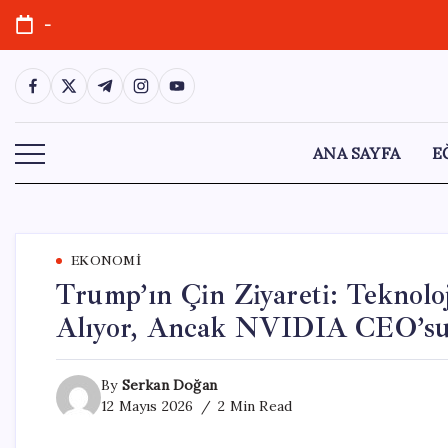
Skip
-
to
content
https://www.facebook.com/
https://twitter.com/
https://t.me/
https://www.instagram.com/
https://youtube.com/
ANA SAYFA
E
EKONOMI
Trump’ın Çin Ziyareti: Teknolo
Alıyor, Ancak NVIDIA CEO’s
By
Serkan Doğan
12 Mayıs 2026
2 Min Read