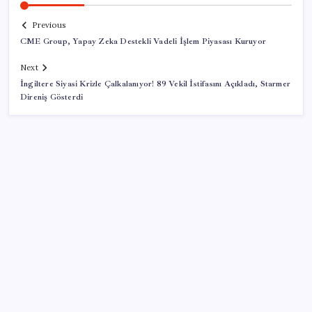
Previous
CME Group, Yapay Zeka Destekli Vadeli İşlem Piyasası Kuruyor
Next
İngiltere Siyasi Krizle Çalkalanıyor! 89 Vekil İstifasını Açıkladı, Starmer
Direniş Gösterdi
SON YAZILAR
Sahte vatandaşlık satan müteahhit İBB Davası’ndan
tanıdık çıktı: Beylikdüzü Belediye Başkanı Murat