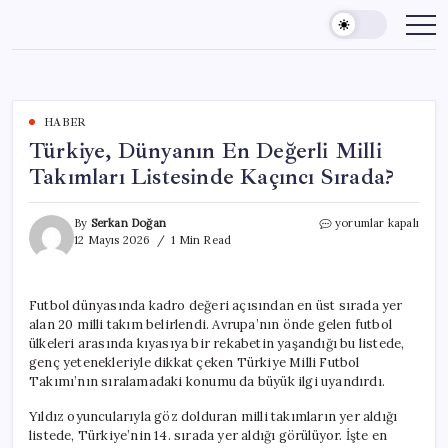
Skip
to
content
HABER
Türkiye, Dünyanın En Değerli Milli
Takımları Listesinde Kaçıncı Sırada?
Türkiye,
By
Serkan Doğan
yorumlar kapalı
Dünyanın
12 Mayıs 2026
1 Min Read
En
Değerli
Milli
Futbol dünyasında kadro değeri açısından en üst sırada yer
Takımları
alan 20 milli takım belirlendi. Avrupa’nın önde gelen futbol
Listesinde
Kaçıncı
ülkeleri arasında kıyasıya bir rekabetin yaşandığı bu listede,
Sırada?
genç yetenekleriyle dikkat çeken Türkiye Milli Futbol
için
Takımı’nın sıralamadaki konumu da büyük ilgi uyandırdı.
Yıldız oyuncularıyla göz dolduran milli takımların yer aldığı
listede, Türkiye’nin 14. sırada yer aldığı görülüyor. İşte en