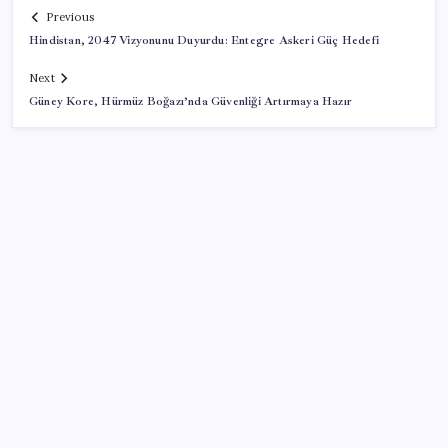
Previous
Hindistan, 2047 Vizyonunu Duyurdu: Entegre Askeri Güç Hedefi
Next
Güney Kore, Hürmüz Boğazı’nda Güvenliği Artırmaya Hazır
SON YAZILAR
Sahte vatandaşlık satan müteahhit İBB Davası’ndan
tanıdık çıktı: Beylikdüzü Belediye Başkanı Murat
Çalık’ı suçlamış!
Savaşın ortasında milyarlar kazandı!