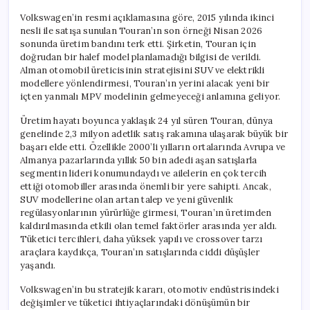
Volkswagen’in resmi açıklamasına göre, 2015 yılında ikinci
nesli ile satışa sunulan Touran’ın son örneği Nisan 2026
sonunda üretim bandını terk etti. Şirketin, Touran için
doğrudan bir halef model planlamadığı bilgisi de verildi.
Alman otomobil üreticisinin stratejisini SUV ve elektrikli
modellere yönlendirmesi, Touran’ın yerini alacak yeni bir
içten yanmalı MPV modelinin gelmeyeceği anlamına geliyor.
Üretim hayatı boyunca yaklaşık 24 yıl süren Touran, dünya
genelinde 2,3 milyon adetlik satış rakamına ulaşarak büyük bir
başarı elde etti. Özellikle 2000’li yılların ortalarında Avrupa ve
Almanya pazarlarında yıllık 50 bin adedi aşan satışlarla
segmentin lideri konumundaydı ve ailelerin en çok tercih
ettiği otomobiller arasında önemli bir yere sahipti. Ancak,
SUV modellerine olan artan talep ve yeni güvenlik
regülasyonlarının yürürlüğe girmesi, Touran’ın üretimden
kaldırılmasında etkili olan temel faktörler arasında yer aldı.
Tüketici tercihleri, daha yüksek yapılı ve crossover tarzı
araçlara kaydıkça, Touran’ın satışlarında ciddi düşüşler
yaşandı.
Volkswagen’in bu stratejik kararı, otomotiv endüstrisindeki
değişimler ve tüketici ihtiyaçlarındaki dönüşümün bir