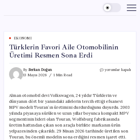
Skip
to
content
EKONOMI
Türklerin Favori Aile Otomobilinin
Üretimi Resmen Sona Erdi
Türklerin
By
Serkan Doğan
yorumlar kapalı
Favori
13 Mayıs 2026
1 Min Read
Aile
Otomobilinin
Üretimi
Alman otomobil devi Volkswagen, 24 yıldır Türklerin ve
Resmen
dünyanın dört bir yanındaki ailelerin tercih ettiği efsanevi
Sona
Erdi
MPV modeli Touran’ın üretimini durdurduğunu duyurdu. 2003
için
yılında piyasaya sürülen ve uzun yıllar boyunca kompakt MPV
segmentinin lideri olan Touran, Wolfsburg fabrikasında
üretim hattından çıkan son araçla birlikte markanın ürün
yelpazesinden çıkarıldı. 29 Nisan 2026 tarihinde üretilen son
Touran, bu önemli modelin sona erdiğini resmen işaret etti.