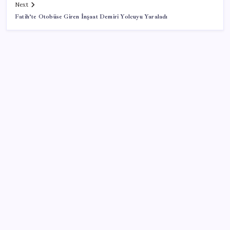
Next
Fatih’te Otobüse Giren İnşaat Demiri Yolcuyu Yaraladı
SON YAZILAR
İş Bankası’nda üst yönetim değişikliği
Meta’ya çocuk güvenliği davasında 567 milyon dolar
ceza
Türkiye, Suudi Arabistan ve Pakistan üçlü savunma
anlaşması imzaladı
Meta’nın Yapay Zeka Modeli Dışarı Sızdı: Siber