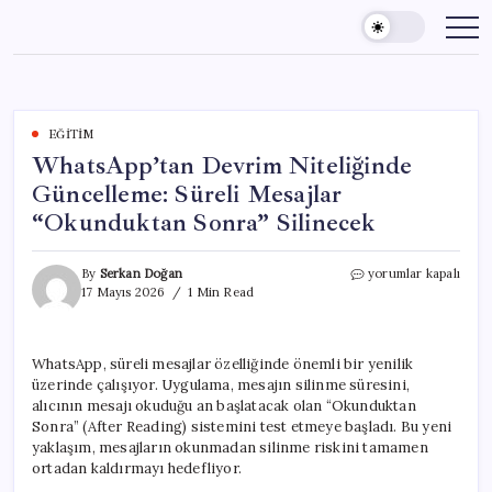
Skip
to
content
EĞITIM
WhatsApp’tan Devrim Niteliğinde
Güncelleme: Süreli Mesajlar
“Okunduktan Sonra” Silinecek
WhatsApp’tan
By
Serkan Doğan
yorumlar kapalı
Devrim
17 Mayıs 2026
1 Min Read
Niteliğinde
Güncelleme:
Süreli
WhatsApp, süreli mesajlar özelliğinde önemli bir yenilik
Mesajlar
üzerinde çalışıyor. Uygulama, mesajın silinme süresini,
“Okunduktan
Sonra”
alıcının mesajı okuduğu an başlatacak olan “Okunduktan
Silinecek
Sonra” (After Reading) sistemini test etmeye başladı. Bu yeni
için
yaklaşım, mesajların okunmadan silinme riskini tamamen
ortadan kaldırmayı hedefliyor.