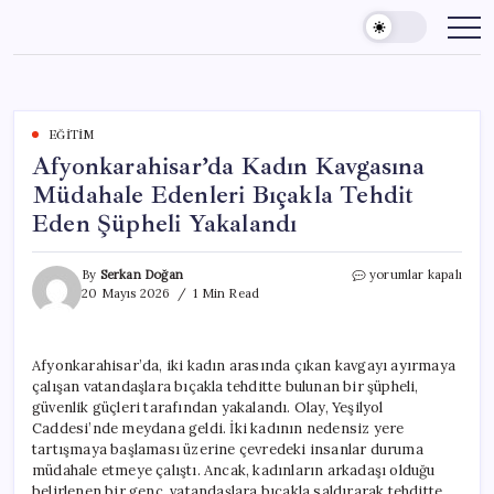
Skip
to
content
EĞITIM
Afyonkarahisar’da Kadın Kavgasına
Müdahale Edenleri Bıçakla Tehdit
Eden Şüpheli Yakalandı
Afyonkarahisar’da
By
Serkan Doğan
yorumlar kapalı
Kadın
20 Mayıs 2026
1 Min Read
Kavgasına
Müdahale
Edenleri
Afyonkarahisar’da, iki kadın arasında çıkan kavgayı ayırmaya
Bıçakla
çalışan vatandaşlara bıçakla tehditte bulunan bir şüpheli,
Tehdit
Eden
güvenlik güçleri tarafından yakalandı. Olay, Yeşilyol
Şüpheli
Caddesi’nde meydana geldi. İki kadının nedensiz yere
Yakalandı
tartışmaya başlaması üzerine çevredeki insanlar duruma
için
müdahale etmeye çalıştı. Ancak, kadınların arkadaşı olduğu
belirlenen bir genç, vatandaşlara bıçakla saldırarak tehditte